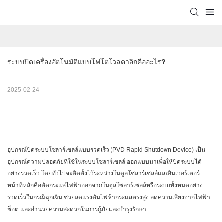
ระบบปิดเครื่องอัตโนมัติแบบโฟโตโวลตาอิกคืออะไร?
2025-02-24
อุปกรณ์ปิดระบบโซลาร์เซลล์แบบรวดเร็ว (PVD Rapid Shutdown Device) เป็น
อุปกรณ์ความปลอดภัยที่ใช้ในระบบโซลาร์เซลล์ ออกแบบมาเพื่อให้ปิดระบบได้
อย่างรวดเร็ว โดยทั่วไปจะติดตั้งไว้ระหว่างโมดูลโซลาร์เซลล์และอินเวอร์เตอร์
หน้าที่หลักคือตัดกระแสไฟฟ้าออกจากโมดูลโซลาร์เซลล์หรือระบบทั้งหมดอย่าง
รวดเร็วในกรณีฉุกเฉิน ช่วยลดแรงดันไฟฟ้ากระแสตรงสูง ลดความเสี่ยงจากไฟฟ้า
ช็อต และอำนวยความสะดวกในการกู้ภัยและบำรุงรักษา