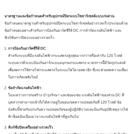
มาตรฐานและข้อกำหนดสำหรับอุปกรณ์ปิดระบบโซลาร์เซลล์แบบเร่งด่วน
ข้อกำหนดมาตรฐานสำหรับอุปกรณ์ปิดระบบโซลาร์เซลล์อย่างรวดเร็วประกอบด้วย
ข้อกำหนดเฉพาะสำหรับการป้องกันอาร์คซีรีส์ DC การจำกัดแรงดันไฟฟ้า และ
ฟังก์ชันการปิดระบบอย่างรวดเร็ว
การป้องกันอาร์คซีรีส์ DC
:
สำหรับระบบที่มีแรงดันไฟฟ้ากระแสตรงสูงสุดมากกว่าหรือเท่ากับ 120 โวลต์
ระบบควรมีระบบป้องกันอาร์กแบบอนุกรมกระแสตรง มาตรการนี้มีวัตถุประสงค์
เพื่อลดการใช้สายไฟกระแสตรงในระบบโฟโตวอลตาอิก ซึ่งจะช่วยลดความเสี่ยง
ในการเกิดเพลิงไหม้
ข้อจำกัดแรงดันไฟฟ้า
:
ในระหว่างการก่อสร้าง บำรุงรักษา และซ่อมแซม แรงดันไฟฟ้าของส่วน DC ที่
บุคลากรสามารถเข้าถึงได้ควรอยู่ในขอบเขตความปลอดภัยที่ 120 โวลต์ ข้อ
บังคับนี้ช่วยรับประกันความปลอดภัยของผู้ปฏิบัติงานและป้องกันอุบัติเหตุจากไฟ
ฟ้าช็อตอันเนื่องมาจากแรงดันไฟฟ้าที่สูงเกินไป
ฟังก์ชั่นปิดเครื่องอย่างรวดเร็ว
: