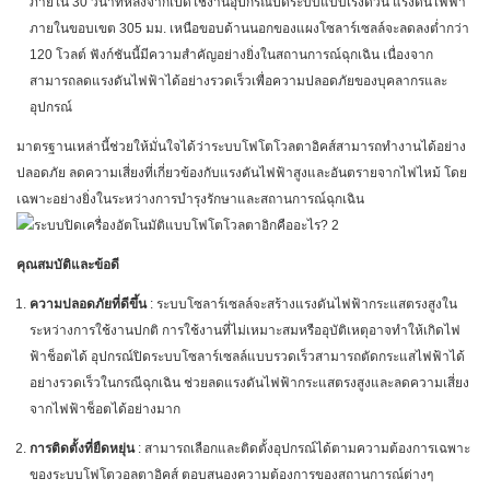
ภายใน 30 วินาทีหลังจากเปิดใช้งานอุปกรณ์ปิดระบบแบบเร่งด่วน แรงดันไฟฟ้า
ภายในขอบเขต 305 มม. เหนือขอบด้านนอกของแผงโซลาร์เซลล์จะลดลงต่ำกว่า
120 โวลต์ ฟังก์ชันนี้มีความสำคัญอย่างยิ่งในสถานการณ์ฉุกเฉิน เนื่องจาก
สามารถลดแรงดันไฟฟ้าได้อย่างรวดเร็วเพื่อความปลอดภัยของบุคลากรและ
อุปกรณ์
มาตรฐานเหล่านี้ช่วยให้มั่นใจได้ว่าระบบโฟโตโวลตาอิคส์สามารถทำงานได้อย่าง
ปลอดภัย ลดความเสี่ยงที่เกี่ยวข้องกับแรงดันไฟฟ้าสูงและอันตรายจากไฟไหม้ โดย
เฉพาะอย่างยิ่งในระหว่างการบำรุงรักษาและสถานการณ์ฉุกเฉิน
คุณสมบัติและข้อดี
ความปลอดภัยที่ดีขึ้น
: ระบบโซลาร์เซลล์จะสร้างแรงดันไฟฟ้ากระแสตรงสูงใน
ระหว่างการใช้งานปกติ การใช้งานที่ไม่เหมาะสมหรืออุบัติเหตุอาจทำให้เกิดไฟ
ฟ้าช็อตได้ อุปกรณ์ปิดระบบโซลาร์เซลล์แบบรวดเร็วสามารถตัดกระแสไฟฟ้าได้
อย่างรวดเร็วในกรณีฉุกเฉิน ช่วยลดแรงดันไฟฟ้ากระแสตรงสูงและลดความเสี่ยง
จากไฟฟ้าช็อตได้อย่างมาก
การติดตั้งที่ยืดหยุ่น
: สามารถเลือกและติดตั้งอุปกรณ์ได้ตามความต้องการเฉพาะ
ของระบบโฟโตวอลตาอิคส์ ตอบสนองความต้องการของสถานการณ์ต่างๆ