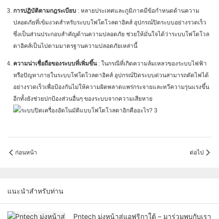
การปฏิบัติตามกฎระเบียบ
: หลายประเทศและภูมิภาคมีข้อกำหนดด้านความ
ปลอดภัยที่เข้มงวดสำหรับระบบโฟโตโวลตาอิคส์ อุปกรณ์ปิดระบบอย่างรวดเร็ว
ซึ่งเป็นส่วนประกอบสำคัญด้านความปลอดภัย ช่วยให้มั่นใจได้ว่าระบบโฟโตโวล
ตาอิคส์เป็นไปตามมาตรฐานความปลอดภัยเหล่านี้
ความน่าเชื่อถือของระบบที่เพิ่มขึ้น
: ในกรณีที่เกิดความล้มเหลวของระบบไฟฟ้า
หรือปัญหาภายในระบบโฟโตโวลตาอิคส์ อุปกรณ์ปิดระบบด่วนสามารถตัดไฟได้
อย่างรวดเร็วเพื่อป้องกันไม่ให้ความผิดพลาดแพร่กระจายและทวีความรุนแรงขึ้น
อีกทั้งยังช่วยปกป้องส่วนอื่นๆ ของระบบจากความเสียหาย
ก่อนหน้า
ต่อไป
แนะนำสำหรับท่าน
Pntech มุ่งหน้าสู่แอฟริกาใต้ – มาร่วมพบกับเรา