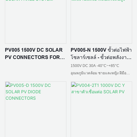
จัดอันดับปัจจุบัน: 30A
จัดอันดับปัจจุบัน: 10A,15A,20A
พื้นที่หน้าตัดสายเคเบิล: 2.5 มม. 2,4
มม. 2,6 มม2
สถานการณ์การใช้งาน: บ้านที่สร้างขึ้น
เองในพื้นที่ชนบท สถานีไฟฟ้าอาร์เรย์
มาตรฐาน :IEC 62852: 2014/CE
มาตรฐาน: IEC 62852：2014/CE
การรวมอาคาร BIPV หลังคา
วัสดุฉนวน: PC EXL9330
อุตสาหกรรมและเชิงพาณิชย์ การเกษตร
PV005 1500V DC SOLAR
PV005-N 1500V ขั้วต่อไฟฟ้า
การตกปลาและแสงสว่าง การชาร์จการ
ระดับการป้องกัน: IP65
ระดับการป้องกัน: IP65
PV CONNECTORS FOR
โซลาร์เซลล์ - ขั้วต่อพลังงาน
จัดเก็บแสง
SOLAR PANEL SYSTEM
แสงอาทิตย์แรงดันสูง
ระดับเปลวไฟ:UL94 V-0
1500V DC 30A -40°C~+85°C
อุณหภูมิแวดล้อม ชายและหญิง ฝีมือดี
ความต้านทานการติดต่อ: ≤0.5mΩ
ความต้านทานการติดต่อ: ≤0.5mΩ
ทองแดงหนา IP68waterproof ความ
ต้านทาน tenperature สูงและต่ำ ล็อค
ตัวเอง การติดตั้งอย่างรวดเร็ว
อุณหภูมิแวดล้อม: -40 ℃ - + 85 ℃
อุณหภูมิแวดล้อม: -40 ℃ - + 85 ℃
วัสดุฉนวน: PPO
วัสดุฉนวน: PC EXL9330/PPO