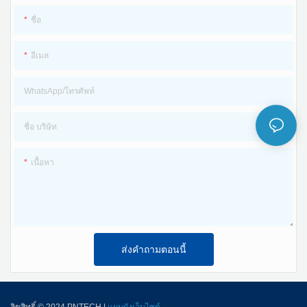
วัสดุฉนวน:PPO
ชื่อ
มาตรฐาน :IEC 62852：2014/CE
อุณหภูมิแวดล้อม: -40 ℃ - + 85 ℃
อีเมล
ระดับเปลวไฟ:UL94 V-0
ระดับการป้องกัน: IP65
วัสดุหน้าสัมผัส: ทองแดงกระป๋อง
WhatsApp/โทรศัพท์
ขนาดเกลียว: 12 มม
ชื่อ บริษัท
ความต้านทานการติดต่อ: ≤0.5mΩ
วัสดุฉนวน: PC EXL9330/XLPO
เนื้อหา
สถานการณ์การใช้งาน: บ้านสร้างเองใน
พื้นที่ชนบท สถานีไฟฟ้าอาร์เรย์ บูรณา
อุณหภูมิแวดล้อม: -40 ℃ - + 90 ℃
ระดับเปลวไฟ: UL94 V-0
การอาคาร BIPV; หลังคาอุตสาหกรรม
และเชิงพาณิชย์ เกษตรกรรม การประมง
และแสงสว่าง; การชาร์จที่จัดเก็บข้อมูล
วัสดุฉนวน:PPO
สายเคเบิลอินพุต: สาย PV 1*4 มม2
แบบออปติคัล
ส่งคำถามตอนนี้
ระดับเปลวไฟ:UL94 V-0
สายเอาท์พุต: สาย PV 1*4 มม2