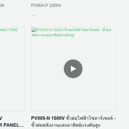
0A
PV004-P 1000V
วัสดุหน้าสัมผัส: ทองแดงกระป๋อง
.5mΩ
จัดอันดับปัจจุบัน: 30A
 ℃
มาตรฐาน :IEC 62852: 2014/CE
ระดับการป้องกัน: IP65
V
PV005-N 1500V ขั้วต่อไฟฟ้าโซลาร์เซลล์ -
R PANEL
ขั้วต่อพลังงานแสงอาทิตย์แรงดันสูง