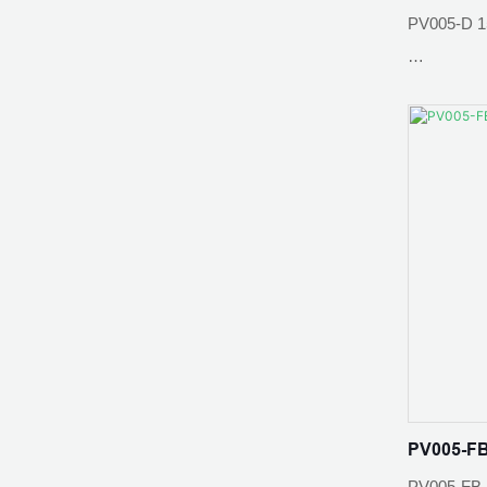
PV005-D 1
ความต้านท
ระดับการป้
อุณหภูมิแว
ความต้านท
วัสดุฉนวน
อุณหภูมิแว
ระดับเปลว
วัสดุหน้าส
สถานการณ์ก
ชนบท สถาน
PV005-FB
BIPV; หลั
PV005-FB 