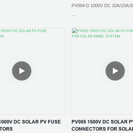
PV004-D 1000V DC 10A/15A/2
ัมผัส:ทองแดงกระป๋อง
ระดับการป้องกัน: IP65
จจุบัน: 30A
ความต้านทานต่อการสัมผัส: ≤0
IEC 62852：2014
อุณหภูมิแวดล้อม: -40 ℃ - + 85
องกัน: IP67
วัสดุหน้าสัมผัส:ทองแดงกระป๋อง
 1000V DC SOLAR PV FUSE
PV005 1500V DC SOLAR P
TORS
CONNECTORS FOR SOLA
านการติดต่อ: ≤0.5mΩ