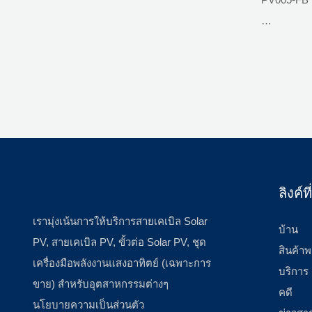
วัสดุฉนวน
เกษตรกรรม
ชาร์จที่จัด
วัสดุหน้าส
ระดับเปลว
จัดอันดับปั
สถานการณ์ก
ชนบท สถาน
BIPV; หลั
มาตรฐาน :
ลิงค์
เกษตรกรรม
เรามุ่งเน้นการให้บริการสายเคเบิล Solar
ชาร์จที่จัด
บ้าน
PV, สายเคเบิล PV, ขั้วต่อ Solar PV, ชุด
ระดับการป้
สินค้าพ
เครื่องมือพลังงานแสงอาทิตย์ (เฉพาะการ
บริการ
ขาย) สำหรับอุตสาหกรรมต่างๆ
คดี
นโยบายความเป็นส่วนตัว