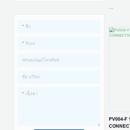
สายต่อพลังงานแสงอาทิตย์
สายไฟต่ออินเวอร์เตอร์
วัสดุหน้าส
ชื่อ
กล่องแยกพลังงานแสงอาทิตย์
อีเมล
ชุดเครื่องมือพลังงานแสงอาทิตย์
จัดอันดับปั
WhatsApp/โทรศัพท์
มาตรฐาน :
ชื่อ บริษัท
เนื้อหา
ระดับการป้
PV004-F
CONNEC
ความต้านท