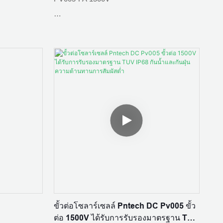
สถานการณ์การใช้งาน: บ้านสร้างเองในพื้นที่
ชนบท สถานีไฟฟ้าอาร์เรย์ บูรณาการอาคาร
BIPV; หลังคาอุตสาหกรรมและเชิงพาณิชย์
วัสดุหน้าสัมผัส:ทองแดงกระป๋อง
เกษตรกรรม การประมง และแสงสว่าง; การ
ชาร์จที่จัดเก็บข้อมูลแบบออปติคัล
จัดอันดับปัจจุบัน: 15A, 20A, 25A, 30A
มาตรฐาน :IEC 62852：2014/CE
E
ระดับการป้องกัน: IP65
V
ขั้วต่อโซลาร์เซลล์ Pntech DC Pv005 ขั้ว
ต่อ 1500V ได้รับการรับรองมาตรฐาน TUV
ความต้านทานการติดต่อ: ≤0.5mΩ