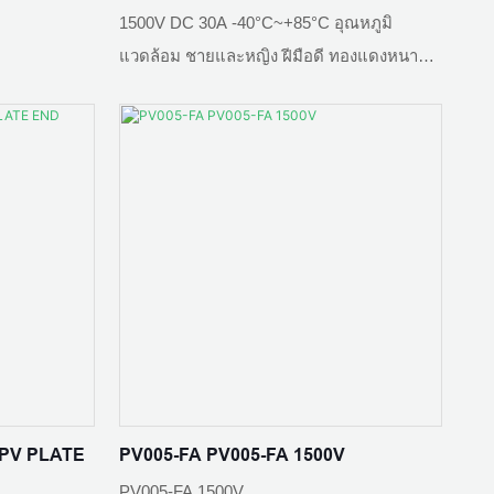
1500V DC 30A -40°C~+85°C อุณหภูมิ
ความต้านทานการติดต่อ: ≤0.5mΩ
แวดล้อม ชายและหญิง ฝีมือดี ทองแดงหนา
IP68waterproof ความต้านทาน tenperature สูง
และต่ำ ล็อคตัวเอง การติดตั้งอย่างรวดเร็ว
อุณหภูมิแวดล้อม: -40 ℃ - + 85 ℃
างขึ้นเองใน
วัสดุฉนวน: PPO
์ การรวมอาคาร
งพาณิชย์
าง การชาร์จ
ระดับเปลวไฟ: UL94 V-0
ขนาดเกลียว: 12 มม
 PV PLATE
PV005-FA PV005-FA 1500V
PV005-FA 1500V