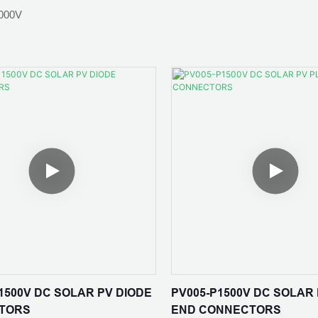
SYSTEM
000V
วัสดุฉนวน: PC EXL9330/PPO
ดล้อม: -40 ℃ - + 85 ℃
ัมผัส: ทองแดงกระป๋อง
ระดับเปลวไฟ:UL94 V-0
ตัดสายเคเบิล: 2.5 มม. 2,4 มม. 2,6
จจุบัน: 10A,15A,20A
สถานการณ์การใช้งาน: บ้านที่สร้
พื้นที่ชนบท สถานีไฟฟ้าอาร์เรย
BIPV หลังคาอุตสาหกรรมและเชิ
IEC 62852：2014/CE
การเกษตร การตกปลาและแสงสว่
: PC EXL9330
การจัดเก็บแสง
องกัน: IP65
ไฟ:UL94 V-0
 1500V DC SOLAR PV DIODE
PV005-P1500V DC SOLAR
TORS
END CONNECTORS