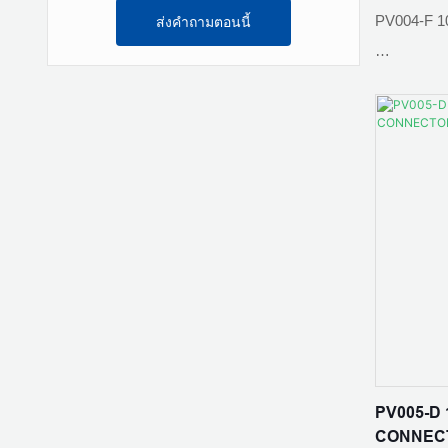
PV004-F 1
ส่งคำถามตอนนี้
อุณหภูมิแว
วัสดุหน้าส
พื้นที่หน้า
จัดอันดับปั
มม2
มาตรฐาน: 
วัสดุฉนวน
ระดับการป้
ระดับเปลว
PV005-D
CONNEC