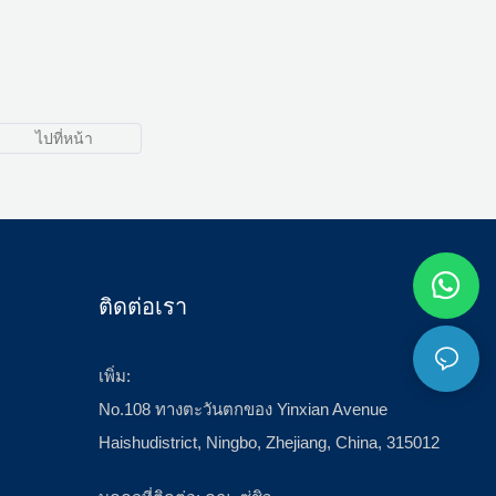
IP68 กันน้ำและกันฝุ่น ความต้านทานการ
mΩ
สัมผัสต่ำ
อุณหภูมิแวดล้อม: -40 ℃ - + 85 ℃
 ℃
A, 30A
วัสดุฉนวน:PPO
E
ระดับเปลวไฟ:UL94 V-0
ติดต่อเรา
เพิ่ม:
No.108 ทางตะวันตกของ Yinxian Avenue
Haishudistrict, Ningbo, Zhejiang, China, 315012