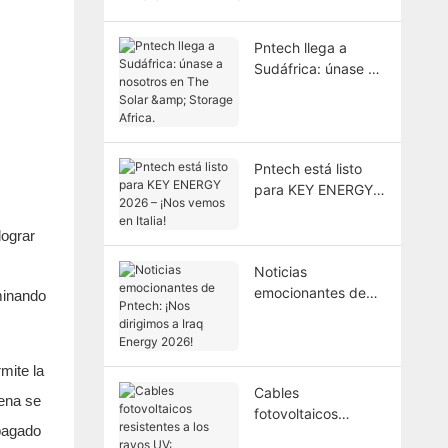
Pntech llega a
Sudáfrica: únase a
nosotros en The
Solar & Storage
Africa.
Pntech está listo
para KEY ENERGY
2026 – ¡Nos vemos
en Italia!
lograr
Noticias
emocionantes de
minando
Pntech: ¡Nos
dirigimos a Iraq
Energy 2026!
mite la
Cables
dena se
fotovoltaicos
apagado
resistentes a los