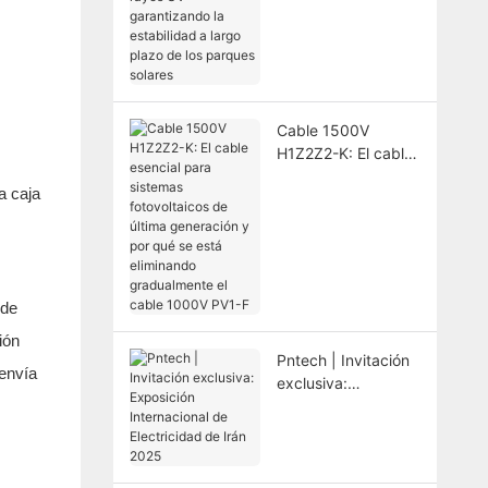
rayos UV:
garantizando la
estabilidad a largo
plazo de los
parques solares
Cable 1500V
H1Z2Z2-K: El cable
esencial para
a caja
sistemas
fotovoltaicos de
última generación y
por qué se está
eliminando
 de
gradualmente el
cable 1000V PV1-F
ión
Pntech | Invitación
 envía
exclusiva:
Exposición
Internacional de
Electricidad de Irán
2025