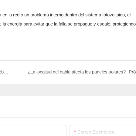
a en la red o un problema interno dentro del sistema fotovoltaico, el
la energía para evitar que la falla se propague y escale, protegiendo
Cable de extensión fotovoltaica personalizada debe prestar atención a lo que？
¿La longitud del cable afecta los paneles solares?
Pró
Correo Electrónico