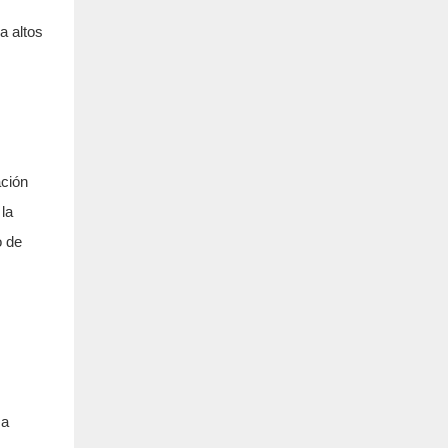
a altos
ación
la
o de
ma