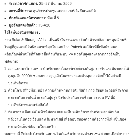
ระยะเวลาจัดแสดง:
25–27 มีนาคม 2569
สถานที่จัดงาน:
ศูนย์การประชุมแกลลาเกอร์ โจฮันเนสเบิร์ก
ห้องจัดแสดงนิทรรศการ:
ห้องที่ 5
บูธจัดแสดงสินค้า:
H5-A20
ไฮไลท์ของนิทรรศการ :
งาน Solar & Storage Africa เป็นหนึ่งในงานแสดงสินค้าด้านพลังงานหมุนเวียนที่
ใหญ่ที่สุดและมีอิทธิพลมากที่สุดในแอฟริกา Pntech จะใช้เวทีนี้เพื่อนำเสนอ
ผลิตภัณฑ์ล้ำสมัยที่พัฒนาขึ้นสำหรับระบบ PV แรงดันสูงและตลาดการจัดเก็บ
พลังงาน:
ออกแบบมาโดยเฉพาะสำหรับระบบโซลาร์เซลล์แรงดันสูง รองรับแรงดันระบบได้
สูงสุดถึง 2000V ช่วยลดการสูญเสียในสายส่งและต้นทุนการติดตั้งได้อย่างมี
ประสิทธิภาพ
ด้วยโครงสร้างที่แม่นยำ ความต้านทานการสัมผัสต่ำ การเสียบและถอดที่สะดวก
และระดับการกันน้ำและกันฝุ่นสูง จึงรับประกันการเชื่อมต่อระบบ PV ที่มี
ประสิทธิภาพและเชื่อถือได้
จัดหาการเชื่อมต่อไฟฟ้าที่ปลอดภัยและมีประสิทธิภาพสำหรับระบบจัดเก็บ
พลังงานในครัวเรือนและเชิงพาณิชย์ เพื่อตอบสนองความต้องการที่เพิ่มขึ้นของ
ตลาดจัดเก็บพลังงานในแอฟริกา
นอกจากนี้ Pntech ยังจะจัดแสดงผลิตภัณฑ์นวัตกรรมต่างๆ เช่น สายเคเบิลต่อขยาย