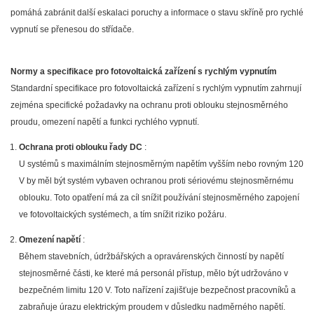
pomáhá zabránit další eskalaci poruchy a informace o stavu skříně pro rychlé
vypnutí se přenesou do střídače.
Normy a specifikace pro fotovoltaická zařízení s rychlým vypnutím
Standardní specifikace pro fotovoltaická zařízení s rychlým vypnutím zahrnují
zejména specifické požadavky na ochranu proti oblouku stejnosměrného
proudu, omezení napětí a funkci rychlého vypnutí.
Ochrana proti oblouku řady DC
:
U systémů s maximálním stejnosměrným napětím vyšším nebo rovným 120
V by měl být systém vybaven ochranou proti sériovému stejnosměrnému
oblouku. Toto opatření má za cíl snížit používání stejnosměrného zapojení
ve fotovoltaických systémech, a tím snížit riziko požáru.
Omezení napětí
:
Během stavebních, údržbářských a opravárenských činností by napětí
stejnosměrné části, ke které má personál přístup, mělo být udržováno v
bezpečném limitu 120 V. Toto nařízení zajišťuje bezpečnost pracovníků a
zabraňuje úrazu elektrickým proudem v důsledku nadměrného napětí.