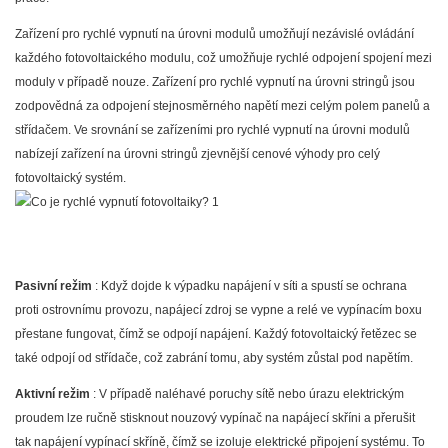
Zařízení pro rychlé vypnutí na úrovni modulů umožňují nezávislé ovládání
každého fotovoltaického modulu, což umožňuje rychlé odpojení spojení mezi
moduly v případě nouze. Zařízení pro rychlé vypnutí na úrovni stringů jsou
zodpovědná za odpojení stejnosměrného napětí mezi celým polem panelů a
střídačem. Ve srovnání se zařízeními pro rychlé vypnutí na úrovni modulů
nabízejí zařízení na úrovni stringů zjevnější cenové výhody pro celý
fotovoltaický systém.
Pasivní režim
: Když dojde k výpadku napájení v síti a spustí se ochrana
proti ostrovnímu provozu, napájecí zdroj se vypne a relé ve vypínacím boxu
přestane fungovat, čímž se odpojí napájení. Každý fotovoltaický řetězec se
také odpojí od střídače, což zabrání tomu, aby systém zůstal pod napětím.
Aktivní režim
: V případě naléhavé poruchy sítě nebo úrazu elektrickým
proudem lze ručně stisknout nouzový vypínač na napájecí skříni a přerušit
tak napájení vypínací skříně, čímž se izoluje elektrické připojení systému. To