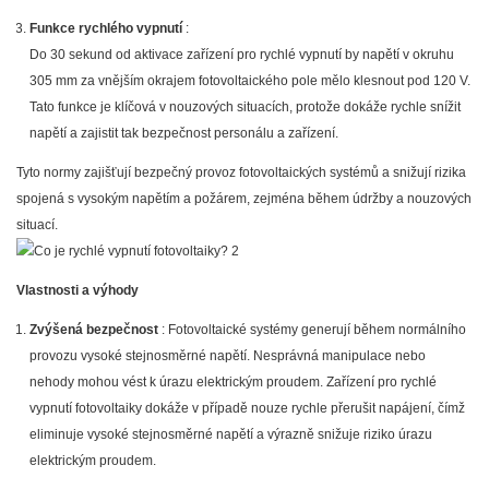
Funkce rychlého vypnutí
:
Do 30 sekund od aktivace zařízení pro rychlé vypnutí by napětí v okruhu
305 mm za vnějším okrajem fotovoltaického pole mělo klesnout pod 120 V.
Tato funkce je klíčová v nouzových situacích, protože dokáže rychle snížit
napětí a zajistit tak bezpečnost personálu a zařízení.
Tyto normy zajišťují bezpečný provoz fotovoltaických systémů a snižují rizika
spojená s vysokým napětím a požárem, zejména během údržby a nouzových
situací.
Vlastnosti a výhody
Zvýšená bezpečnost
: Fotovoltaické systémy generují během normálního
provozu vysoké stejnosměrné napětí. Nesprávná manipulace nebo
nehody mohou vést k úrazu elektrickým proudem. Zařízení pro rychlé
vypnutí fotovoltaiky dokáže v případě nouze rychle přerušit napájení, čímž
eliminuje vysoké stejnosměrné napětí a výrazně snižuje riziko úrazu
elektrickým proudem.