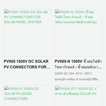
วัสดุฉนวน: PC EXL9330/PPO
วัสดุหน้าสัมผัส: ทองแดงกระป๋อง
วัสดุหน้าสัมผัส: ทองแดงกระป๋อง
อุณหภูมิแวดล้อม: -40 ℃ - + 85 ℃
ระดับเปลวไฟ:UL94 V-0
จัดอันดับปัจจุบัน: 30A
จัดอันดับปัจจุบัน: 10A,15A,20A
พื้นที่หน้าตัดสายเคเบิล: 2.5 มม. 2,4
มม. 2,6 มม2
สถานการณ์การใช้งาน: บ้านที่สร้างขึ้น
เองในพื้นที่ชนบท สถานีไฟฟ้าอาร์เรย์
มาตรฐาน :IEC 62852: 2014/CE
มาตรฐาน: IEC 62852：2014/CE
การรวมอาคาร BIPV หลังคา
วัสดุฉนวน: PC EXL9330
อุตสาหกรรมและเชิงพาณิชย์ การเกษตร
PV005 1500V DC SOLAR
PV005-N 1500V ขั้วต่อไฟฟ้า
การตกปลาและแสงสว่าง การชาร์จการ
ระดับการป้องกัน: IP65
ระดับการป้องกัน: IP65
PV CONNECTORS FOR
โซลาร์เซลล์ - ขั้วต่อพลังงาน
จัดเก็บแสง
SOLAR PANEL SYSTEM
แสงอาทิตย์แรงดันสูง
ระดับเปลวไฟ:UL94 V-0
1500V DC 30A -40°C~+85°C
อุณหภูมิแวดล้อม ชายและหญิง ฝีมือดี
ความต้านทานการติดต่อ: ≤0.5mΩ
ความต้านทานการติดต่อ: ≤0.5mΩ
ทองแดงหนา IP68waterproof ความ
ต้านทาน tenperature สูงและต่ำ ล็อค
ตัวเอง การติดตั้งอย่างรวดเร็ว
อุณหภูมิแวดล้อม: -40 ℃ - + 85 ℃
อุณหภูมิแวดล้อม: -40 ℃ - + 85 ℃