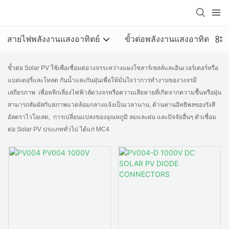
สายไฟพลังงานแสงอาทิตย์
ขั้วต่อพลังงานแสงอาทิตย์ PV
ขั้วต่อ Solar PV ใช้เพื่อเชื่อมต่อวงจรระหว่างแผงโซลาร์เซลล์และอินเวอร์เตอร์หรือ
แบตเตอรี่และโหลด กันน้ำและกันฝุ่นเพื่อให้มั่นใจว่าการทำงานของวงจรมี
เสถียรภาพ เพื่อหลีกเลี่ยงไฟฟ้าลัดวงจรหรือความเสียหายที่เกิดจากความชื้นหรือฝุ่น
สามารถสัมผัสกับสภาพแวดล้อมกลางแจ้งเป็นเวลานาน, ต้านทานอิทธิพลของรังสี
อัลตราไวโอเลต, การเปลี่ยนแปลงของอุณหภูมิ ลมและฝน และปัจจัยอื่นๆ ตัวเชื่อม
ต่อ Solar PV ประเภททั่วไป ได้แก่ MC4