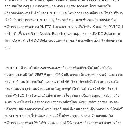
ความสนใจของผู้เข้าชมจำนวนมาก พวกเขาแสดงความสนใจอย่างมากใน
ผลิตภัณฑ์และเทคโนโลยีของ PNTECH และได้ทำการแลกเปลี่ยนและให้คำปรึกษา
เชิงลึกกับพนักงานของ PNTECH ผู้เยี่ยมชมจำนวนมากชื่นชมผลิตภัณฑ์เคเบิล
พลังงานแสงอาทิตย์ของ PNTECH และแสดงความเต็มใจที่จะร่วมมือกับ PNTECH
ต่อไป ตัวเชื่อมต่อ Solar Double Branch คุณภาพสูง , สายเคเบิล DC Solar แบบ
Twin Core , สายไฟ DC Solar แบบแกนเดี่ยวของจีน และอื่นๆ เป็นผลิตภัณฑ์ระดับ
ดาว
PNTECH เข้าร่วมในนิทรรศการแผงเซลล์แสงอาทิตย์ที่จัดขึ้นในเมืองมิวนิก
ประเทศเยอรมนี ในปี 2567 ซึ่งแสดงให้เห็นถึงความแข็งแกร่งทางเทคนิคและความ
สามารถด้านนวัตกรรมในด้านสายเคเบิลไฟฟ้าโซลาร์เซลล์ ซึ่งดึงดูดความสนใจ
และคำชมจากผู้เข้าชมจำนวนมาก ในฐานะผู้นำในด้านสายเคเบิลไฟฟ้าโซลาร์
เซลล์ PNTECH จะยังคงมุ่งมั่นที่จะนำเสนอโซลูชันการเชื่อมต่อคุณภาพสูงสำหรับ
ระบบไฟฟ้าโซลาร์เซลล์พลังงานแสงอาทิตย์ทั่วโลก เพื่อขับเคลื่อนการพัฒนาและ
นวัตกรรมของอุตสาหกรรมไฟฟ้าโซลาร์เซลล์ ที่งานแสดงสินค้า Solar PV ที่มิวนิกปี
2024 PNTECH หนึ่งในซัพพลายเออร์ชั้นนำของอุตสาหกรรมด้านสายเคเบิล
พลังงานแสงอาทิตย์ PV ได้จัดแสดงสายไฟ DC ของเซลล์แสงอาทิตย์ ตัวเชื่อมโยง