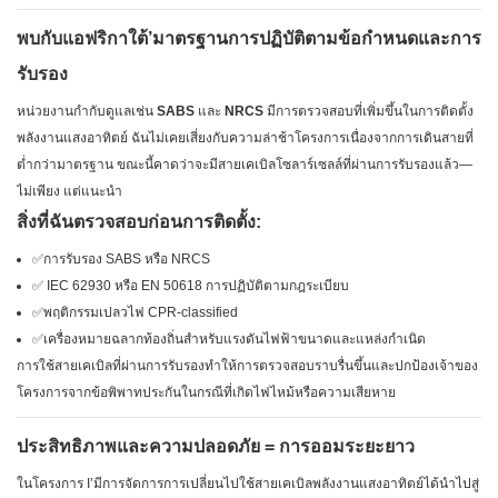
พบกับแอฟริกาใต้’มาตรฐานการปฏิบัติตามข้อกำหนดและการ
รับรอง
หน่วยงานกำกับดูแลเช่น
SABS
และ
NRCS
มีการตรวจสอบที่เพิ่มขึ้นในการติดตั้ง
พลังงานแสงอาทิตย์ ฉันไม่เคยเสี่ยงกับความล่าช้าโครงการเนื่องจากการเดินสายที่
ต่ำกว่ามาตรฐาน ขณะนี้คาดว่าจะมีสายเคเบิลโซลาร์เซลล์ที่ผ่านการรับรองแล้ว—
ไม่เพียง แต่แนะนำ
สิ่งที่ฉันตรวจสอบก่อนการติดตั้ง:
✅การรับรอง SABS หรือ NRCS
✅ IEC 62930 หรือ EN 50618 การปฏิบัติตามกฎระเบียบ
✅พฤติกรรมเปลวไฟ CPR-classified
✅เครื่องหมายฉลากท้องถิ่นสำหรับแรงดันไฟฟ้าขนาดและแหล่งกำเนิด
การใช้สายเคเบิลที่ผ่านการรับรองทำให้การตรวจสอบราบรื่นขึ้นและปกป้องเจ้าของ
โครงการจากข้อพิพาทประกันในกรณีที่เกิดไฟไหม้หรือความเสียหาย
ประสิทธิภาพและความปลอดภัย = การออมระยะยาว
ในโครงการ I’มีการจัดการการเปลี่ยนไปใช้สายเคเบิลพลังงานแสงอาทิตย์ได้นำไปสู่