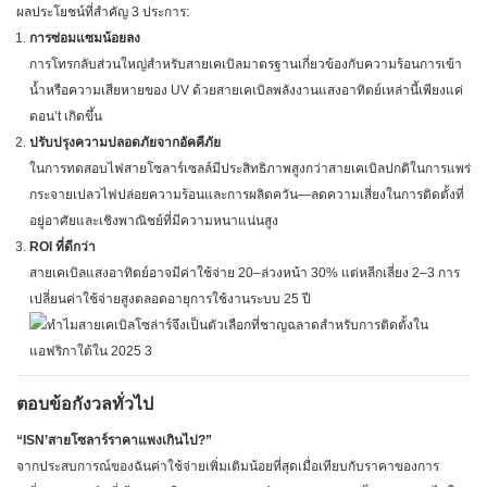
ผลประโยชน์ที่สำคัญ 3 ประการ:
การซ่อมแซมน้อยลง
การโทรกลับส่วนใหญ่สำหรับสายเคเบิลมาตรฐานเกี่ยวข้องกับความร้อนการเข้า
น้ำหรือความเสียหายของ UV ด้วยสายเคเบิลพลังงานแสงอาทิตย์เหล่านี้เพียงแค่
ดอน’t เกิดขึ้น
ปรับปรุงความปลอดภัยจากอัคคีภัย
ในการทดสอบไฟสายโซลาร์เซลล์มีประสิทธิภาพสูงกว่าสายเคเบิลปกติในการแพร่
กระจายเปลวไฟปล่อยความร้อนและการผลิตควัน—ลดความเสี่ยงในการติดตั้งที่
อยู่อาศัยและเชิงพาณิชย์ที่มีความหนาแน่นสูง
ROI ที่ดีกว่า
สายเคเบิลแสงอาทิตย์อาจมีค่าใช้จ่าย 20–ล่วงหน้า 30% แต่หลีกเลี่ยง 2–3 การ
เปลี่ยนค่าใช้จ่ายสูงตลอดอายุการใช้งานระบบ 25 ปี
ตอบข้อกังวลทั่วไป
“ISN’สายโซลาร์ราคาแพงเกินไป?”
จากประสบการณ์ของฉันค่าใช้จ่ายเพิ่มเติมน้อยที่สุดเมื่อเทียบกับราคาของการ