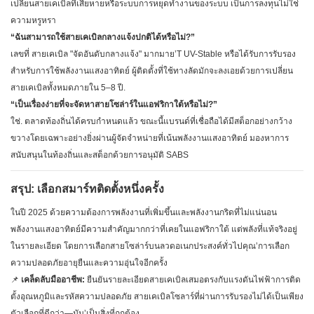
เปลี่ยนสายเคเบิลที่เสียหายหรือระบบการหยุดทำงานของระบบ เป็นการลงทุนไม่ใช่
ความหรูหรา
“ฉันสามารถใช้สายเคเบิลกลางแจ้งปกติได้หรือไม่?”
เลขที่ สายเคเบิล "จัดอันดับกลางแจ้ง" มากมาย’T UV-Stable หรือได้รับการรับรอง
สำหรับการใช้พลังงานแสงอาทิตย์ ผู้ติดตั้งที่ใช้ทางลัดมักจะลงเอยด้วยการเปลี่ยน
สายเคเบิลทั้งหมดภายใน 5–8 ปี.
“เป็นเรื่องง่ายที่จะจัดหาสายโซล่าร์ในแอฟริกาใต้หรือไม่?”
ใช่. ตลาดท้องถิ่นได้ครบกำหนดแล้ว ขณะนี้แบรนด์ที่เชื่อถือได้มีสต็อกอย่างกว้าง
ขวางโดยเฉพาะอย่างยิ่งผ่านผู้จัดจำหน่ายที่เน้นพลังงานแสงอาทิตย์ มองหาการ
สนับสนุนในท้องถิ่นและสต็อกด้วยการอนุมัติ SABS
สรุป: เลือกสมาร์ทติดตั้งหนึ่งครั้ง
ในปี 2025 ด้วยความต้องการพลังงานที่เพิ่มขึ้นและพลังงานกริดที่ไม่แน่นอน
พลังงานแสงอาทิตย์มีความสำคัญมากกว่าที่เคยในแอฟริกาใต้ แต่พลังที่แท้จริงอยู่
ในรายละเอียด โดยการเลือกสายโซล่าร์บนลวดอเนกประสงค์ทั่วไปคุณ’การเลือก
ความปลอดภัยอายุยืนและความอุ่นใจอีกครั้ง
📌
เคล็ดลับมืออาชีพ:
ยืนยันรายละเอียดสายเคเบิลเสมอตรงกับแรงดันไฟฟ้าการติด
ตั้งอุณหภูมิและรหัสความปลอดภัย สายเคเบิลโซลาร์ที่ผ่านการรับรองไม่ได้เป็นเพียง
ตัวเลือกที่ดีกว่า—มัน’เป็นสิ่งที่ถูกต้อง