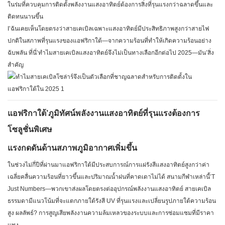
ในร่มที่ควบคุมการติดตั้งพลังงานแสงอาทิตย์ต้องการสิ่งที่รุนแรงกว่าฉลาดขึ้นและ
ติดทนนานขึ้น
I’ฉันเคยเห็นโดยตรงว่าสายเคเบิลเฉพาะแสงอาทิตย์มีประสิทธิภาพสูงกว่าสายไฟ
ปกติในสภาพที่รุนแรงของแอฟริกาใต้—จากความร้อนที่ทำให้เกิดความร้อนอย่าง
ฉับพลัน ที่นี่’ทำไมสายเคเบิลแสงอาทิตย์จึงไม่เป็นทางเลือกอีกต่อไป 2025—มัน’สิ่ง
สำคัญ
แอฟริกาใต้’ภูมิทัศน์พลังงานแสงอาทิตย์ที่รุนแรงต้องการ
โซลูชั่นพิเศษ
แรงกดดันด้านสภาพภูมิอากาศเพิ่มขึ้น
ในช่วงไม่กี่ปีที่ผ่านมาแอฟริกาใต้มีประสบการณ์การแผ่รังสีแสงอาทิตย์สูงกว่าค่า
เฉลี่ยคลื่นความร้อนที่ยาวขึ้นและปริมาณน้ำฝนที่คาดเดาไม่ได้ สนามกีฬาเหล่านี้’T
Just Numbers—พวกเขาส่งผลโดยตรงต่ออุปกรณ์พลังงานแสงอาทิตย์ สายเคเบิล
ธรรมดามีแนวโน้มที่จะแตกภายใต้รังสี UV ที่รุนแรงและเปลี่ยนรูปภายใต้ความร้อน
สูง ผลลัพธ์? การสูญเสียพลังงานความล้มเหลวของระบบและการซ่อมแซมที่มีราคา