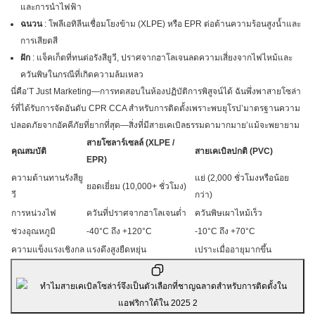
และการนำไฟฟ้า
ฉนวน
: โพลีเอทิลีนเชื่อมโยงข้าม (XLPE) หรือ EPR ต่อต้านความร้อนสูงน้ำและ
การเสียดสี
ฝัก
: แจ็คเก็ตที่ทนต่อรังสียูวี, ปราศจากฮาโลเจนลดความเสี่ยงจากไฟไหม้และ
ควันพิษในกรณีที่เกิดความล้มเหลว
นี่คือ’T Just Marketing—การทดสอบในห้องปฏิบัติการพิสูจน์ได้ ฉันพึ่งพาสายโซล่า
ร์ที่ได้รับการจัดอันดับ CPR CCA สำหรับการติดตั้งเพราะพบยุโรป’มาตรฐานความ
ปลอดภัยจากอัคคีภัยที่ยากที่สุด—สิ่งที่มีสายเคเบิลธรรมดามากมาย’แม้จะพยายาม
สายโซลาร์เซลล์ (XLPE /
คุณสมบัติ
สายเคเบิลปกติ (PVC)
EPR)
ความต้านทานรังสียู
แย่ (2,000 ชั่วโมงหรือน้อย
ยอดเยี่ยม (10,000+ ชั่วโมง)
วี
กว่า)
การหน่วงไฟ
ควันที่ปราศจากฮาโลเจนต่ำ
ควันพิษเผาไหม้เร็ว
ช่วงอุณหภูมิ
-40°C ถึง +120°C
-10°C ถึง +70°C
ความแข็งแรงเชิงกล
แรงดึงสูงยืดหยุ่น
เปราะเมื่ออายุมากขึ้น