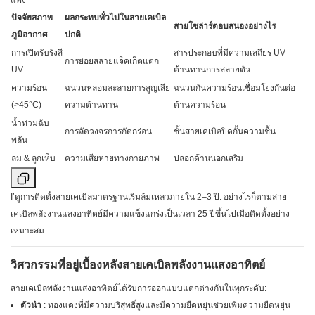
แพง
ปัจจัยสภาพ
ผลกระทบทั่วไปในสายเคเบิล
สายโซล่าร์ตอบสนองอย่างไร
ภูมิอากาศ
ปกติ
การเปิดรับรังสี
สารประกอบที่มีความเสถียร UV
การย่อยสลายแจ็คเก็ตแตก
UV
ต้านทานการสลายตัว
ความร้อน
ฉนวนหลอมละลายการสูญเสีย
ฉนวนกันความร้อนเชื่อมโยงกันต่อ
(>45°C)
ความต้านทาน
ต้านความร้อน
น้ำท่วมฉับ
การลัดวงจรการกัดกร่อน
ชั้นสายเคเบิลปิดกั้นความชื้น
พลัน
ลม & ลูกเห็บ
ความเสียหายทางกายภาพ
ปลอกด้านนอกเสริม
I’ดูการติดตั้งสายเคเบิลมาตรฐานเริ่มล้มเหลวภายใน 2–3 ปี. อย่างไรก็ตามสาย
เคเบิลพลังงานแสงอาทิตย์มีความแข็งแกร่งเป็นเวลา 25 ปีขึ้นไปเมื่อติดตั้งอย่าง
เหมาะสม
วิศวกรรมที่อยู่เบื้องหลังสายเคเบิลพลังงานแสงอาทิตย์
สายเคเบิลพลังงานแสงอาทิตย์ได้รับการออกแบบแตกต่างกันในทุกระดับ:
ตัวนำ
: ทองแดงที่มีความบริสุทธิ์สูงและมีความยืดหยุ่นช่วยเพิ่มความยืดหยุ่น