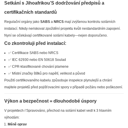
Setkání s Jihoafrikou’S dodržování předpisů a
certifikačních standardů
Regulační orgány jako
SABS
a
NRCS
mají zvýšenou kontrolu solárních
instalací. Nikdy neriskoval zpoždění projektu kvůli nestandardním zapojení.
Nyní se očekávají certifikované solární kabely—nejen doporučeno.
Co zkontroluji před instalací:
✅ Certifikace SABS nebo NRCS
✅ IEC 62930 nebo EN 50618 Soulad
✅ CPR-klasifikované chování plamene
✅ Místní značky štítků pro napětí, velikost a původ
Použití certifikovaného kabelu způsobuje inspekce plynulejší a chrání
majitele projektů před pojišťovacími spory v případě požáru nebo poškození.
Výkon a bezpečnost = dlouhodobé úspory
V projektech i’Spravováno, přechod na solární kabel vedl k 3 hlavním
výhodám:
Méně oprav