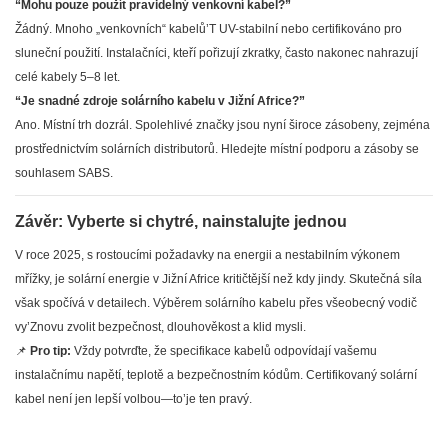
“Mohu pouze použít pravidelný venkovní kabel?”
Žádný. Mnoho „venkovních“ kabelů’T UV-stabilní nebo certifikováno pro
sluneční použití. Instalačníci, kteří pořizují zkratky, často nakonec nahrazují
celé kabely 5–8 let.
“Je snadné zdroje solárního kabelu v Jižní Africe?”
Ano. Místní trh dozrál. Spolehlivé značky jsou nyní široce zásobeny, zejména
prostřednictvím solárních distributorů. Hledejte místní podporu a zásoby se
souhlasem SABS.
Závěr: Vyberte si chytré, nainstalujte jednou
V roce 2025, s rostoucími požadavky na energii a nestabilním výkonem
mřížky, je solární energie v Jižní Africe kritičtější než kdy jindy. Skutečná síla
však spočívá v detailech. Výběrem solárního kabelu přes všeobecný vodič
vy’Znovu zvolit bezpečnost, dlouhověkost a klid mysli.
📌
Pro tip:
Vždy potvrďte, že specifikace kabelů odpovídají vašemu
instalačnímu napětí, teplotě a bezpečnostním kódům. Certifikovaný solární
kabel není jen lepší volbou—to’je ten pravý.