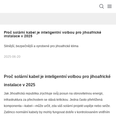
Proč solární kabel je inteligentní volbou pro jihoafrické 
instalace v 2025
Silnější, bezpečnější a vyrobené pro jihoafrické klima
2025-06-20
Proč solární kabel je inteligentní volbou pro jihoafrické
instalace v 2025
Jak Jihoafrická republika zrychluje svůj posun na obnovitelnou energii,
infrastruktura za přechodem se stává kritickou. Jedna často přehlížená
komponenta—kabel—může určit, zda váš solární projekt uspěje nebo selže.
Zatímco normální kabely by mohly fungovat dobře v kontrolovaném vnitřním