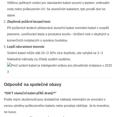
Většina zpětných volání pro standardní kabel souvisí s teplem, vniknutím
vody nebo poškozením UV. Se slunečním kabelem, tyto prostě don’se
stane.
Zlepšená požární bezpečnost
Při požárních testech překonává sluneční kabel normální kabel v rozpětí
plamene, uvolňování tepla a produkce kouře—Snížení rizik v obytných a
komerčních instalacích s vysokou hustotou.
Lepší návratnost investic
Solární kabel může stát 20–O 30% více dopředu, ale vyhýbá se 2–3
Nákladné náhrady za 25letý systém systému.
Odpověď na společné obavy
“ISN’T sluneční kabel příliš drahý?”
Podle mých zkušeností jsou dodatečné náklady minimální ve srovnání s
cenou výměny poškozeného kabelu nebo prostoje obličeje. Je to investice,
ne luxus.