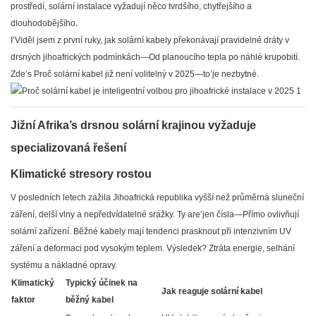
prostředí, solární instalace vyžadují něco tvrdšího, chytřejšího a
dlouhodobějšího.
I’Viděl jsem z první ruky, jak solární kabely překonávají pravidelné dráty v
drsných jihoafrických podmínkách—Od planoucího tepla po náhlé krupobití.
Zde’s Proč solární kabel již není volitelný v 2025—to’je nezbytné.
Jižní Afrika’s drsnou solární krajinou vyžaduje
specializovaná řešení
Klimatické stresory rostou
V posledních letech zažila Jihoafrická republika vyšší než průměrná sluneční
záření, delší vlny a nepředvídatelné srážky. Ty are’jen čísla—Přímo ovlivňují
solární zařízení. Běžné kabely mají tendenci prasknout při intenzivním UV
záření a deformaci pod vysokým teplem. Výsledek? Ztráta energie, selhání
systému a nákladné opravy.
Klimatický
Typický účinek na
Jak reaguje solární kabel
faktor
běžný kabel