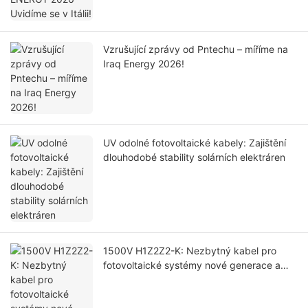
Vzrušující zprávy od Pntechu – míříme na
Iraq Energy 2026!
UV odolné fotovoltaické kabely: Zajištění
dlouhodobé stability solárních elektráren
1500V H1Z2Z2-K: Nezbytný kabel pro
fotovoltaické systémy nové generace a
proč se 1000V PV1-F postupně vyřazuje