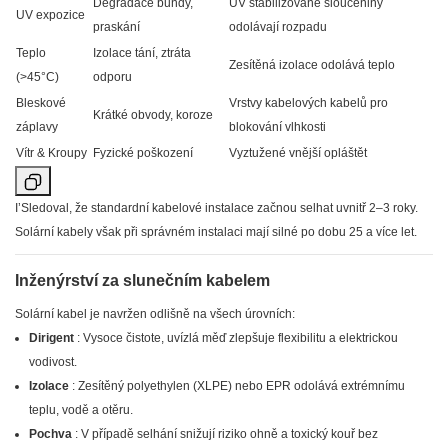
Degradace bundy,
UV stabilizované sloučeniny
UV expozice
praskání
odolávají rozpadu
Teplo
Izolace tání, ztráta
Zesítěná izolace odolává teplo
(>45°C)
odporu
Bleskové
Vrstvy kabelových kabelů pro
Krátké obvody, koroze
záplavy
blokování vlhkosti
Vítr & Kroupy
Fyzické poškození
Vyztužené vnější opláštět
I’Sledoval, že standardní kabelové instalace začnou selhat uvnitř 2–3 roky.
Solární kabely však při správném instalaci mají silné po dobu 25 a více let.
Inženýrství za slunečním kabelem
Solární kabel je navržen odlišně na všech úrovních:
Dirigent
: Vysoce čistote, uvízlá měď zlepšuje flexibilitu a elektrickou
vodivost.
Izolace
: Zesítěný polyethylen (XLPE) nebo EPR odolává extrémnímu
teplu, vodě a otěru.
Pochva
: V případě selhání snižují riziko ohně a toxický kouř bez