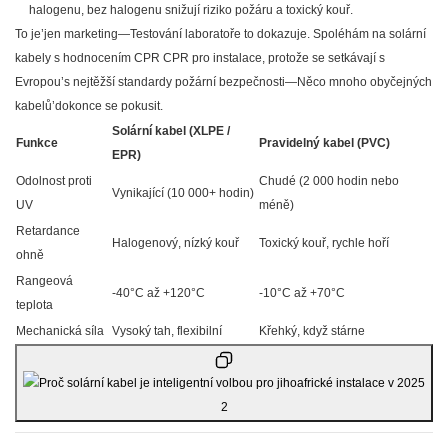
halogenu, bez halogenu snižují riziko požáru a toxický kouř.
To je’jen marketing—Testování laboratoře to dokazuje. Spoléhám na solární
kabely s hodnocením CPR CPR pro instalace, protože se setkávají s
Evropou’s nejtěžší standardy požární bezpečnosti—Něco mnoho obyčejných
kabelů’dokonce se pokusit.
Solární kabel (XLPE /
Funkce
Pravidelný kabel (PVC)
EPR)
Odolnost proti
Chudé (2 000 hodin nebo
Vynikající (10 000+ hodin)
UV
méně)
Retardance
Halogenový, nízký kouř
Toxický kouř, rychle hoří
ohně
Rangeová
-40°C až +120°C
-10°C až +70°C
teplota
Mechanická síla
Vysoký tah, flexibilní
Křehký, když stárne