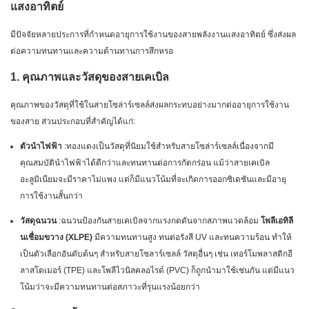
แสงอาทิตย์
มีปัจจัยหลายประการที่กำหนดอายุการใช้งานของสายพลังงานแสงอาทิตย์ ซึ่งส่งผล
ต่อความทนทานและความต้านทานการสึกหรอ
1. คุณภาพและวัสดุของสายเคเบิล
คุณภาพของวัสดุที่ใช้ในสายโซล่าร์เซลล์ส่งผลกระทบอย่างมากต่ออายุการใช้งาน
ของสาย ส่วนประกอบที่สำคัญได้แก่:
ตัวนำไฟฟ้า
:ทองแดงเป็นวัสดุที่นิยมใช้สำหรับสายโซล่าร์เซลล์เนื่องจากมี
คุณสมบัตินำไฟฟ้าได้ดีกว่าและทนทานต่อการกัดกร่อน แม้ว่าสายเคเบิล
อะลูมิเนียมจะมีราคาไม่แพง แต่ก็มีแนวโน้มที่จะเกิดการออกซิเดชันและมีอายุ
การใช้งานสั้นกว่า
วัสดุฉนวน
:ฉนวนป้องกันสายเคเบิลจากแรงกดดันจากสภาพแวดล้อม
โพลีเอทิลี
นเชื่อมขวาง (XLPE)
มีความทนทานสูง ทนต่อรังสี UV และทนความร้อน ทำให้
เป็นตัวเลือกอันดับต้นๆ สำหรับสายโซลาร์เซลล์ วัสดุอื่นๆ เช่น เทอร์โมพลาสติกอี
ลาสโตเมอร์ (TPE) และโพลีไวนิลคลอไรด์ (PVC) ก็ถูกนำมาใช้เช่นกัน แต่มีแนว
โน้มว่าจะมีความทนทานต่อสภาวะที่รุนแรงน้อยกว่า