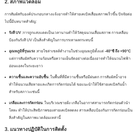
2. สภาพแวดล้อม
การสัมผัสกับองค์ประกอบกลางแจ้งอาจทำให้สายเคเบิลเสื่อมสภาพเร็วขึ้น ปัจจัยต่อ
ไปนี้มีบทบาทสำคัญ:
รังสี UV
:การถูกแสงแดดเป็นเวลานานทำให้วัสดุฉนวนเสื่อมสภาพ การเคลือบ
ป้องกันรังสี UV เป็นสิ่งสำคัญในการบรรเทาผลกระทบนี้
อุณหภูมิที่รุนแรง
:สายโซล่าเซลล์ทำงานในช่วงอุณหภูมิตั้งแต่
-40°ซี ถึง +90°C
แต่การสัมผัสกับความร้อนหรือความเย็นจัดอย่างต่อเนื่องอาจทำให้ฉนวนไฟฟ้า
อ่อนแอลงในระยะยาว
ความชื้นและความอับชื้น
:ในพื้นที่ที่มีความชื้นหรือมีฝนตก การสัมผัสน้ำอาจ
ทำให้ฉนวนเสียหายและเกิดการกัดกร่อนได้ ขอแนะนำให้ใช้สายเคเบิลกันน้ำ
สำหรับสภาวะเช่นนี้
เกลือและการกัดกร่อน
:ในบริเวณชายฝั่ง เกลือในอากาศสามารถกัดกร่อนตัวนำ
โลหะ ทำให้ประสิทธิภาพของสายเคเบิลลดลง สารเคลือบป้องกันการกัดกร่อนเป็น
สิ่งสำคัญในสภาพแวดล้อมเหล่านี้
3. แนวทางปฏิบัติในการติดตั้ง