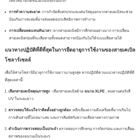
เหลวที่อาจเกิดขึ้นได้ในระยะเริ่มแรก
การทำความสะอาด
:การกำจัดสิ่งสกปรกและเศษวัสดุออกจากสายเคเบิลจะช่วย
ป้องกันการสะสมที่อาจส่งผลต่อประสิทธิภาพการทำงาน
การเปลี่ยนทดแทนทันเวลา
:หากสายเคเบิลมีการสึกหรออย่างมาก การเปลี่ยน
สายเคเบิลก่อนที่จะเสียหายทั้งหมดสามารถป้องกันไม่ให้ระบบเสียหายได้
แนวทางปฏิบัติที่ดีที่สุดในการยืดอายุการใช้งานของสายเคเบิล
โซลาร์เซลล์
เพื่อให้สายโซล่าร์มีอายุการใช้งานยาวนานสูงสุด ควรปฏิบัติตามแนวทางปฏิบัติที่ดี
ที่สุดเหล่านี้:
เลือกสายเคเบิลคุณภาพสูง
: เลือกสายเคเบิลด้วย
ฉนวน XLPE
, ทนทานต่อรังสี
UV ในระยะยาว
ตรวจสอบให้แน่ใจว่าติดตั้งอย่างถูกต้อง
:หลีกเลี่ยงความตึงเครียดที่มากเกินไป
การเดินสายที่ไม่เหมาะสม และการสัมผัสกับความเสียหายทางกายภาพ
ดำเนินการตรวจสอบเป็นประจำ
ตรวจสอบการสึกหรอ การกัดกร่อน และการเสื่อม
สภาพของฉนวนเป็นระยะๆ