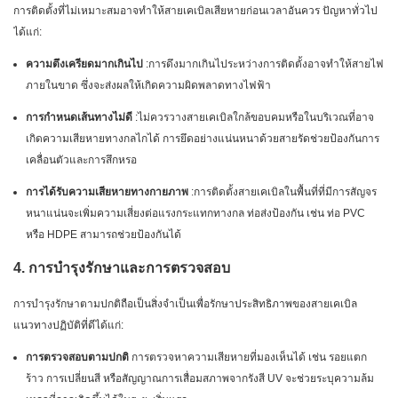
การติดตั้งที่ไม่เหมาะสมอาจทำให้สายเคเบิลเสียหายก่อนเวลาอันควร ปัญหาทั่วไป
ได้แก่:
ความตึงเครียดมากเกินไป
:การดึงมากเกินไประหว่างการติดตั้งอาจทำให้สายไฟ
ภายในขาด ซึ่งจะส่งผลให้เกิดความผิดพลาดทางไฟฟ้า
การกำหนดเส้นทางไม่ดี
:ไม่ควรวางสายเคเบิลใกล้ขอบคมหรือในบริเวณที่อาจ
เกิดความเสียหายทางกลไกได้ การยึดอย่างแน่นหนาด้วยสายรัดช่วยป้องกันการ
เคลื่อนตัวและการสึกหรอ
การได้รับความเสียหายทางกายภาพ
:การติดตั้งสายเคเบิลในพื้นที่ที่มีการสัญจร
หนาแน่นจะเพิ่มความเสี่ยงต่อแรงกระแทกทางกล ท่อส่งป้องกัน เช่น ท่อ PVC
หรือ HDPE สามารถช่วยป้องกันได้
4. การบำรุงรักษาและการตรวจสอบ
การบำรุงรักษาตามปกติถือเป็นสิ่งจำเป็นเพื่อรักษาประสิทธิภาพของสายเคเบิล
แนวทางปฏิบัติที่ดีได้แก่:
การตรวจสอบตามปกติ
การตรวจหาความเสียหายที่มองเห็นได้ เช่น รอยแตก
ร้าว การเปลี่ยนสี หรือสัญญาณการเสื่อมสภาพจากรังสี UV จะช่วยระบุความล้ม