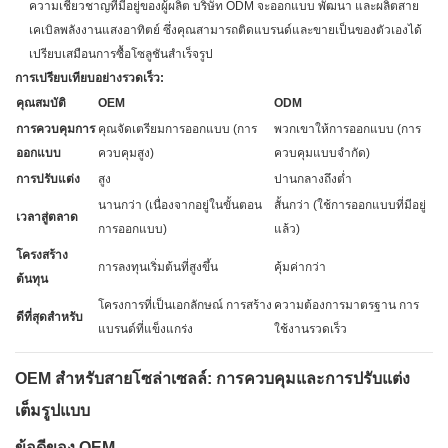
ความเชี่ยวชาญที่มีอยู่ของผู้ผลิต บริษัท ODM จะออกแบบ พัฒนา และผลิตสาย
เคเบิลพลังงานแสงอาทิตย์ ซึ่งคุณสามารถติดแบรนด์และขายเป็นของตัวเองได้
เปรียบเสมือนการซื้อโซลูชันสำเร็จรูป
การเปรียบเทียบอย่างรวดเร็ว:
คุณสมบัติ
OEM
ODM
การควบคุมการ
คุณจัดเตรียมการออกแบบ (การ
พวกเขาให้การออกแบบ (การ
ออกแบบ
ควบคุมสูง)
ควบคุมแบบจำกัด)
การปรับแต่ง
สูง
ปานกลางถึงต่ำ
นานกว่า (เนื่องจากอยู่ในขั้นตอน
สั้นกว่า (ใช้การออกแบบที่มีอยู่
เวลาสู่ตลาด
การออกแบบ)
แล้ว)
โครงสร้าง
การลงทุนเริ่มต้นที่สูงขึ้น
คุ้มค่ากว่า
ต้นทุน
โครงการที่เป็นเอกลักษณ์ การสร้าง
ความต้องการมาตรฐาน การ
ดีที่สุดสำหรับ
แบรนด์ที่แข็งแกร่ง
ใช้งานรวดเร็ว
OEM สำหรับสายโซล่าเซลล์: การควบคุมและการปรับแต่ง
เต็มรูปแบบ
ข้อดีของ OEM