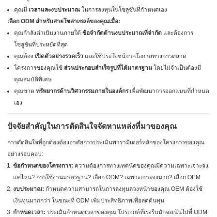
คุณมี
เวลาและงบประมาณ
ในการลงทุนในโซลูชันที่กำหนดเอง
เลือก ODM สำหรับสายโซล่าเซลล์ของคุณเมื่อ:
คุณกำลังดำเนินงานภายใต้
ข้อจำกัดด้านงบประมาณที่จำกัด
และต้องการ
โซลูชันที่ประหยัดที่สุด
คุณต้อง
เปิดตัวอย่างรวดเร็ว
และใช้ประโยชน์จากโอกาสทางการตลาด
โครงการของคุณใช้
ส่วนประกอบสำเร็จรูปที่ได้มาตรฐาน
โดยไม่จำเป็นต้องมี
คุณสมบัติพิเศษ
คุณขาด
ทรัพยากรด้านวิศวกรรมภายในองค์กร
เพื่อพัฒนาการออกแบบที่กำหนด
เอง
ปัจจัยสำคัญในการตัดสินใจจัดหาแหล่งที่มาของคุณ
การตัดสินใจที่ถูกต้องต้องอาศัยการประเมินพารามิเตอร์หลักของโครงการของคุณ
อย่างรอบคอบ:
ข้อกำหนดของโครงการ:
ความต้องการทางเทคนิคของคุณมีความเฉพาะเจาะจง
แค่ไหน? การใช้งานมาตรฐาน? เลือก ODM? เฉพาะเจาะจงมาก? เลือก OEM
งบประมาณ:
กำหนดความสามารถในการลงทุนล่วงหน้าของคุณ OEM ต้องใช้
เงินทุนมากกว่า ในขณะที่ ODM เพิ่มประสิทธิภาพเพื่อลดต้นทุน
กำหนดเวลา:
ประเมินกำหนดเวลาของคุณ โปรเจกต์ที่เร่งรีบมักจะเน้นไปที่ ODM