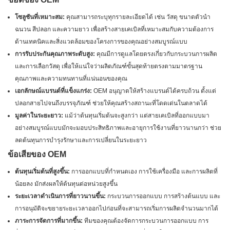
โซลูชันที่เหมาะสม:
คุณสามารถระบุทุกรายละเอียดได้ เช่น วัสดุ ขนาดตัวนำ
ฉนวน สีปลอก และความยาว เพื่อสร้างสายเคเบิลที่เหมาะสมกับความต้องการ
ด้านเทคนิคและสิ่งแวดล้อมของโครงการของคุณอย่างสมบูรณ์แบบ
การรับประกันคุณภาพระดับสูง:
คุณมีการดูแลโดยตรงเกี่ยวกับกระบวนการผลิต
และการเลือกวัสดุ เพื่อให้แน่ใจว่าผลิตภัณฑ์ขั้นสุดท้ายตรงตามมาตรฐาน
คุณภาพและความทนทานที่แน่นอนของคุณ
เอกลักษณ์แบรนด์ที่แข็งแกร่ง:
OEM อนุญาตให้สร้างแบรนด์ได้ครบถ้วน ตั้งแต่
ปลอกสายไปจนถึงบรรจุภัณฑ์ ช่วยให้คุณสร้างสถานะที่โดดเด่นในตลาดได้
มูลค่าในระยะยาว:
แม้ว่าต้นทุนเริ่มต้นจะสูงกว่า แต่สายเคเบิลที่ออกแบบมา
อย่างสมบูรณ์แบบมักจะมอบประสิทธิภาพและอายุการใช้งานที่ยาวนานกว่า ช่วย
ลดต้นทุนการบำรุงรักษาและการเปลี่ยนในระยะยาว
ข้อเสียของ OEM
ต้นทุนเริ่มต้นที่สูงขึ้น:
การออกแบบที่กำหนดเอง การใช้เครื่องมือ และการผลิตที่
น้อยลง มักส่งผลให้ต้นทุนต่อหน่วยสูงขึ้น
ระยะเวลาดำเนินการที่ยาวนานขึ้น:
กระบวนการออกแบบ การสร้างต้นแบบ และ
การอนุมัติจะขยายระยะเวลาออกไปก่อนที่จะสามารถเริ่มการผลิตจำนวนมากได้
ภาระการจัดการที่มากขึ้น:
ทีมของคุณต้องจัดการกระบวนการออกแบบ การ