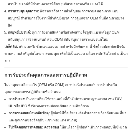
ส่วนโปรเจกต์ที่มีกำหนดเวลาที่ยืดหยุ่นก็สามารถรองรับ OEM ได้
การควบคุมคุณภาพ:
พิจารณาถึงความสำคัญของการควบคุมคุณภาพแบบ
สมบูรณ์ สำหรับการใช้งานที่สำคัญยิ่งยวด การดูแลจาก OEM นั้นมีคุณค่าอย่าง
ยิ่ง
กลยุทธ์แบรนด์:
คุณกำลังขายสินค้าหรือกำลังสร้างโซลูชันแบรนด์อยู่? OEM
สนับสนุนการสร้างแบรนด์ ส่วน ODM สนับสนุนการสร้างแบรนด์ใหม่
เคล็ดลับ:
สร้างเมทริกซ์คะแนนแบบง่ายสำหรับปัจจัยเหล่านี้ ชั่งน้ำหนักแต่ละปัจจัย
ตามความสำคัญต่อโครงการของคุณ เพื่อใช้เป็นแนวทางในการตัดสินใจอย่างเป็นก
ลาง
การรับประกันคุณภาพและการปฏิบัติตาม
ไม่ว่าคุณจะเลือกอะไร (OEM หรือ ODM) อย่าประนีประนอมกับการรับประกัน
คุณภาพและการปฏิบัติตามข้อกำหนด
การรับรอง:
ยืนกรานที่จะใช้สายเคเบิลที่เป็นไปตามมาตรฐานสากล เช่น
TÜV,
UL หรือ IEC
ซึ่งรับรองความปลอดภัยและประสิทธิภาพ
การตรวจสอบย้อนกลับวัสดุ:
ผู้ผลิตที่มีชื่อเสียงจะจัดทำเอกสารเกี่ยวกับแหล่งที่มา
และคุณภาพของวัตถุดิบ (เช่น ทองแดง ฉนวน)
โปรโตคอลการทดสอบ: ตรวจสอบ
ให้แน่ใจว่าผู้ผลิตดำเนินการทดสอบที่เข้มงวด