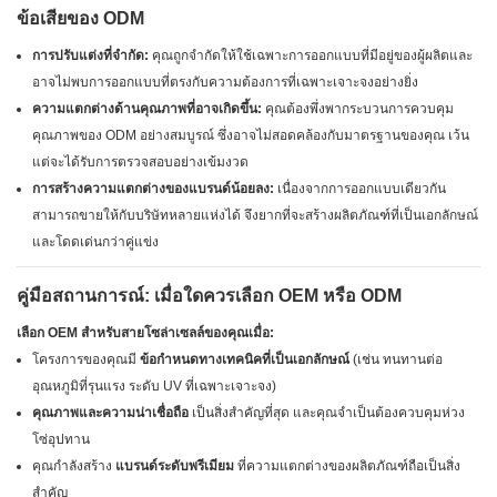
ข้อเสียของ ODM
การปรับแต่งที่จำกัด:
คุณถูกจำกัดให้ใช้เฉพาะการออกแบบที่มีอยู่ของผู้ผลิตและ
อาจไม่พบการออกแบบที่ตรงกับความต้องการที่เฉพาะเจาะจงอย่างยิ่ง
ความแตกต่างด้านคุณภาพที่อาจเกิดขึ้น:
คุณต้องพึ่งพากระบวนการควบคุม
คุณภาพของ ODM อย่างสมบูรณ์ ซึ่งอาจไม่สอดคล้องกับมาตรฐานของคุณ เว้น
แต่จะได้รับการตรวจสอบอย่างเข้มงวด
การสร้างความแตกต่างของแบรนด์น้อยลง:
เนื่องจากการออกแบบเดียวกัน
สามารถขายให้กับบริษัทหลายแห่งได้ จึงยากที่จะสร้างผลิตภัณฑ์ที่เป็นเอกลักษณ์
และโดดเด่นกว่าคู่แข่ง
คู่มือสถานการณ์: เมื่อใดควรเลือก OEM หรือ ODM
เลือก OEM สำหรับสายโซล่าเซลล์ของคุณเมื่อ:
โครงการของคุณมี
ข้อกำหนดทางเทคนิคที่เป็นเอกลักษณ์
(เช่น ทนทานต่อ
อุณหภูมิที่รุนแรง ระดับ UV ที่เฉพาะเจาะจง)
คุณภาพและความน่าเชื่อถือ
เป็นสิ่งสำคัญที่สุด และคุณจำเป็นต้องควบคุมห่วง
โซ่อุปทาน
คุณกำลังสร้าง
แบรนด์ระดับพรีเมียม
ที่ความแตกต่างของผลิตภัณฑ์ถือเป็นสิ่ง
สำคัญ