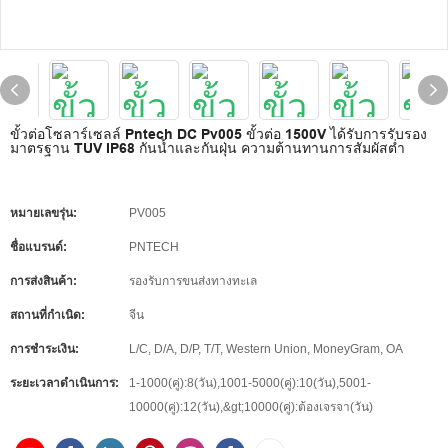
ขั้วต่อโซลาร์เซลล์ Pntech DC Pv005 ขั้วต่อ 1500V ได้รับการรับรอง
มาตรฐาน TUV IP68 กันน้ำและกันฝุ่น ความต้านทานการสัมผัสต่ำ
หมายเลขรุ่น:
PV005
ชื่อแบรนด์:
PNTECH
การส่งสินค้า:
รองรับการขนส่งทางทะเล
สถานที่กำเนิด:
จีน
การชำระเงิน:
L/C, D/A, D/P, T/T, Western Union, MoneyGram, OA
ระยะเวลาดำเนินการ:
1-1000(คู่):8(วัน),1001-5000(คู่):10(วัน),5001-
10000(คู่):12(วัน),&gt;10000(คู่):ต้องเจรจา(วัน)