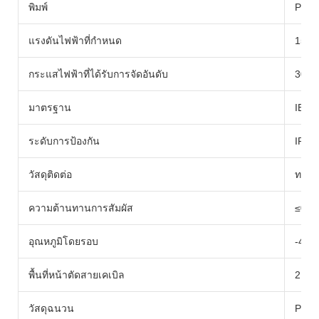
พิมพ์
PV00
แรงดันไฟฟ้าที่กำหนด
1500
กระแสไฟฟ้าที่ได้รับการจัดอันดับ
30A
มาตรฐาน
IEC 
ระดับการป้องกัน
IP67
วัสดุติดต่อ
ทองแด
ความต้านทานการสัมผัส
≤0.5 
อุณหภูมิโดยรอบ
-40
พื้นที่หน้าตัดสายเคเบิล
2.5/4
วัสดุฉนวน
PC E