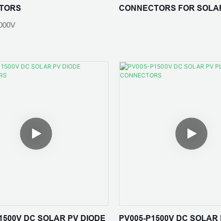
TORS
CONNECTORS FOR SOLA
erstand: ≤0,5 mΩ
SYSTEM
000V
Isoliermaterial: PC EXL9330/P
temperatur: -40℃-+85℃
rial: Verzinntes Kupfer
Flammenklasse:UL94 V-0
schnitt: 2,5 mm2,4 mm2,6 mm2
 10A, 15A, 20A
Anwendungsszenario: Selbstge
Häuser in ländlichen Gebieten; 
Kraftwerk; BIPV-Gebäudeintegra
erial: PC EXL9330
 62852:2014/CE
Industrie- und Gewerbedächer;
Landwirtschaft, Fischerei und B
Laden optischer Speicher
asse: UL94 V-0
 IP65
 1500V DC SOLAR PV DIODE
PV005-P1500V DC SOLAR