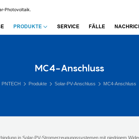
ar-Photovoltaik.
SE
PRODUKTE
SERVICE
FÄLLE
NACHRIC
MC4-Anschluss
PNTECH
Produkte
Solar-PV-Anschluss
MC4-Anschluss
verbindung in Solar-PV-Stromerzeugungssystemen mit niedrigem Widers