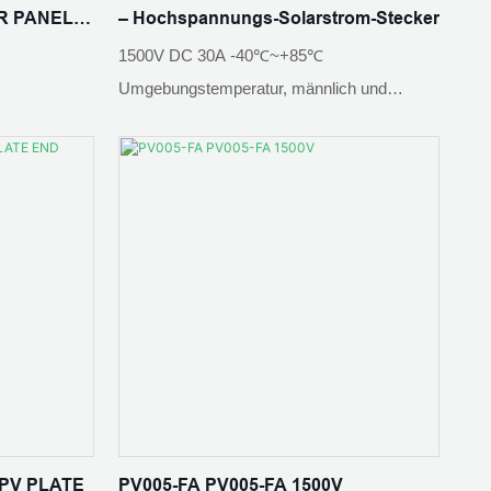
R PANEL
– Hochspannungs-Solarstrom-Stecker
1500V DC 30A -40℃~+85℃
PO
Kontaktwiderstand: ≤0,5 mΩ
Umgebungstemperatur, männlich und
weiblich, feine Verarbeitung, verdicktes
Kupfer, IP68 wasserdicht, hohe und niedrige
Umgebungstemperatur: -40℃-+85℃
Temperaturbeständigkeit, selbstsichernd,
schnelle Installation
baute
Isoliermaterial: PPO
Array-
tion;
Flammenklasse: UL94 V-0
eleuchtung;
Gewindegröße: 12 mm
 PV PLATE
PV005-FA PV005-FA 1500V