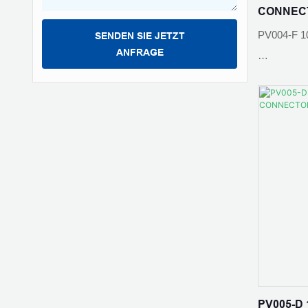
CONNEC
Kontaktwid
PV004-F 1
SENDEN SIE JETZT
ANFRAGE
Umgebungs
Kontaktmate
Kabelquer
Nennstrom:
Isoliermat
Norm: IEC
Flammenkl
Schutzart:
PV005-D