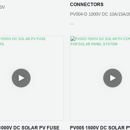
CONNECTORS
00V
PV004-D 1000V DC 10A/15A/2
rial: Verzinntes Kupfer
Schutzgrad: IP65
: 30 A
Kontaktwiderstand: ≤0,5 mΩ
IEC 62852:2014
Umgebungstemperatur: -40℃
: IP67
Kontaktmaterialien: Verzinntes 
 1000V DC SOLAR PV FUSE
PV005 1500V DC SOLAR P