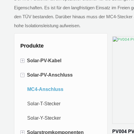
Eigenschaften. Es ist für den langfristigen Einsatz im Freien 
den TÜV bestanden. Darüber hinaus muss der MC4-Stecker aus
hohe Isolationsleistung aufweisen.
Produkte
+
Solar-PV-Kabel
-
Solar-PV-Anschluss
einadriges Solarkabel
zweiadriges Solarkabel
MC4-Anschluss
Kabel aus Aluminiumlegierung
Solar-T-Stecker
Erdungskabel
Solar-Y-Stecker
PV004 PV
+
Solarstromkomponenten