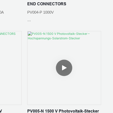
END CONNECTORS
0A
PV004-P 1000V
Kontaktmaterial: Verzinntes Kupfer
Nennstrom: 30A
-+85℃
Standard: IEC 62852: 2014/CE
Kupfer
Schutzart: IP65
V
PV005-N 1500 V Photovoltaik-Stecker