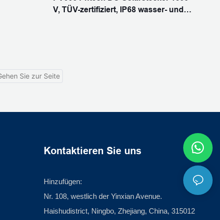
V, TÜV-zertifiziert, IP68 wasser- und
Kontaktwiderstand: ≤0,5 mΩ
staubdicht, niedriger
Kontaktwiderstand
fer
Umgebungstemperatur: -40℃-+85℃
-+85℃
A
Isoliermaterial: PPO
Flammenklasse: UL94 V-0
Kontaktieren Sie uns
Hinzufügen:
Nr. 108, westlich der Yinxian Avenue.
Haishudistrict, Ningbo, Zhejiang, China, 315012