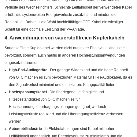
beeinflusst, darunter die Umwandlungsraten der Solarmodule und die
Verluste des Wechselrichters. Schlechte Leitfähigkeit der verwendeten Kabel
erhöht die systemweiten Energieverluste zusätzlich und mindert die
Rentabilität. Daher ist die Wahl hochleitfähiger OFC-Kabel ein wichtiger
Schritt für eine optimale Leistung der PV-Anlage.
4. Anwendungen von sauerstofffreien Kupferkabeln
Sauerstofffreie Kupferkabel werden nicht nur in der Photovoltaikindustrie
bevorzugt, sondern auch häufig in anderen Hochleistungsanwendungen
eingesetzt, darunter:
High-End-Audiogeräte
: Der geringe Widerstand und die hohe Reinheit
von OFC machen es zum bevorzugten Material für Hi-Fi-Audiokabel, da es
den Signalverlust minimiert und eine klarere Klangqualität liefert.
Hochspannungskabel
: Die überlegene Leitfähigkeit und
Hitzebeständigkeit von OFC machen es für
Hochspannungsübertragungsleitungen geeignet, wodurch
Leistungsverluste reduziert und die Übertragungseffizienz verbessert
werden.
Automobilindustrie
: In Elektrofahrzeugen sind Kabel mit hoher
Leitfähigkeit unerlässlich, um Energieverluste zu minimieren und die