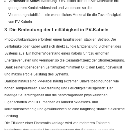
Verbesserte Schweißleistung
: OFC bildet dichtere Schweißnähte mit
geringerem Kontaktwiderstand und verbessert so die
Verbindungsstabilität – ein wesentliches Merkmal für die Zuverlässigkeit
von PV-Kabeln.
3. Die Bedeutung der Leitfähigkeit in PV-Kabeln
Photovoltaikanlagen erfordern einen langfristigen, stabilen Betrieb. Die
Leitfähigkeit der Kabel wirkt sich direkt auf die Effizienz und Sicherheit des
Systems aus. Ein hoher Widerstand eines Kabels führt zu erhöhten
Energieverlusten und verringert so die Gesamteffizienz der Stromerzeugung.
Dank seiner überlegenen Leitfähigkeit minimiert OFC den Leistungsverlust
und maximiert die Leistung des Systems.
Darüber hinaus sind PV-Kabel häufig extremen Umweltbedingungen wie
hohen Temperaturen, UV-Strahlung und Feuchtigkeit ausgesetzt. Der
niedrige Sauerstoffgehalt und die hervorragenden physikalischen
Eigenschaften von OFC machen es äußerst oxidations- und
korrosionsbeständig und gewährleisten so eine langfristig stabile elektrische
Leistung.
Die Effizienz einer Photovoltaikanlage wird von mehreren Faktoren