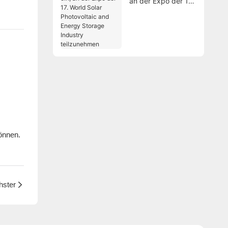
an der Expo der 17.
World Solar
Photovoltaic and
Energy Storage
Industry
teilzunehmen
önnen.
hster