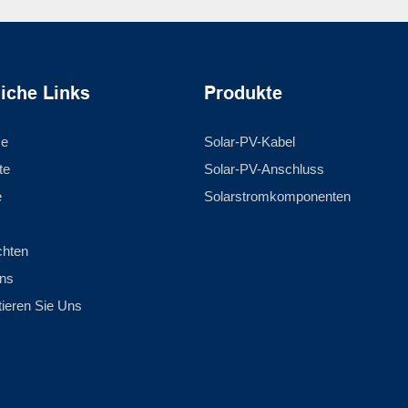
liche Links
Produkte
se
Solar-PV-Kabel
te
Solar-PV-Anschluss
e
Solarstromkomponenten
chten
ns
tieren Sie Uns