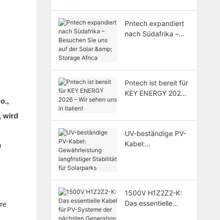
Pntech expandiert
nach Südafrika –
Besuchen Sie uns
auf der Solar &
Storage Africa
Pntech ist bereit für
KEY ENERGY 2026
o.,
– Wir sehen uns in
Italien!
, wird
UV-beständige PV-
Kabel:
n
Gewährleistung
langfristiger
Stabilität für
Solarparks
1500V H1Z2Z2-K:
Das essentielle
re
Kabel für PV-