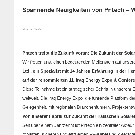
Spannende Neuigkeiten von Pntech – W
2025-12-29
Pntech treibt die Zukunft voran: Die Zukunft der Sola
Wir freuen uns, einen bedeutenden Meilenstein auf uns
Ltd., ein Spezialist mit 14 Jahren Erfahrung in der H
auf der renommierten 11. Iraq Energy Expo & Confere
Diese Teilnahme ist ein strategischer Schritt in unsere
weltweit. Die Iraq Energy Expo, die führende Plattform de
Gelegenheit, mit regionalen Branchenführern, Projektentw
Von unserer Fabrik zur Zukunft der irakischen Solare
Seit über einem Jahrzehnt ist Pntech ein zentraler Akteur
robusten, sicheren und effizienten PV-Kabel und -Steckve