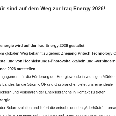
ir sind auf dem Weg zur Iraq Energy 2026!
renergie wird auf der Iraq Energy 2026 gestaltet
erem globalen Weg bekannt zu geben:
Zhejiang Pntech Technology C
erstellung von Hochleistungs-Photovoltaikkabeln und -verbindern
nce 2026 ausstellen.
m Engagement für die Förderung der Energiewende in wichtigen Märkte
s Landes für die Strom-, Öl- und Gasbranche, bietet uns eine ideale
icklern und Visionären der Energiebranche in Kontakt zu treten.
nergie
 der Solarrevolution und liefert die entscheidenden „Aderhäute“ – unse
rbinder –, die einen reibungslosen und zuverlässigen Energiefluss in