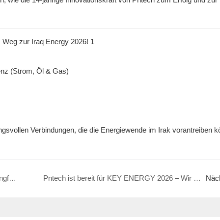
nz (Strom, Öl & Gas)
ungsvollen Verbindungen, die die Energiewende im Irak vorantreiben k
UV-beständige PV-Kabel: Gewährleistung langfristiger Stabilität für Solarparks
Pntech ist bereit für KEY ENERGY 2026 – Wir sehen uns in Italien!
Näc