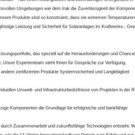
chsvollen Umgebungen wie dem Irak die Zuverlässigkeit der Kompon
 Unsere Produkte sind so konstruiert, dass sie extremen Temperaturen
ristige Leistung und Sicherheit für Solaranlagen im Kraftwerks-, Ge
sungsportfolio, das speziell auf die Herausforderungen und Chance
. Unser Expertenteam steht Ihnen für Gespräche zur Verfügung.
ndere zertifizierten Produkte Systemsicherheit und Langlebigkeit
viduellen Umwelt- und Infrastrukturbedürfnisse von Projekten in der 
sige Komponenten die Grundlage für erfolgreiche und bankfähige
t durch Zusammenarbeit und zukunftsfähige Technologien entsteht. W
rn, wie die 14-jährige Innovationskraft von Pntech zum Erfolg und zur