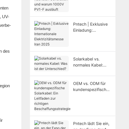
Systeme der
enten
nächsten
Generation und
, UV-
warum 1000V PV1-
Pntech | Exklusive
werbe-
F ausläuft
Einladung:
Internationale
Elektrizitätsmesse
Iran 2025
n des
Solarkabel vs.
normales Kabel:
Was ist der
Unterschied?
OEM vs. ODM für
Region
kundenspezifische
Solarkabel: Ein
Leitfaden zur
richtigen
Beschaffungsstrate
gie
ir
Pntech lädt Sie ein,