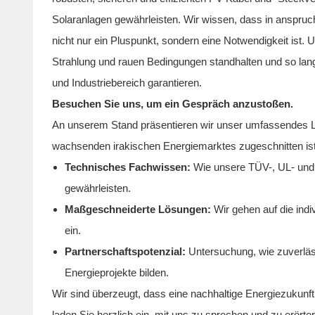
Solaranlagen gewährleisten. Wir wissen, dass in anspru
nicht nur ein Pluspunkt, sondern eine Notwendigkeit ist.
Strahlung und rauen Bedingungen standhalten und so langf
und Industriebereich garantieren.
Besuchen Sie uns, um ein Gespräch anzustoßen.
An unserem Stand präsentieren wir unser umfassendes Lö
wachsenden irakischen Energiemarktes zugeschnitten ist
Technisches Fachwissen:
Wie unsere TÜV-, UL- und a
gewährleisten.
Maßgeschneiderte Lösungen:
Wir gehen auf die indi
ein.
Partnerschaftspotenzial:
Untersuchung, wie zuverläs
Energieprojekte bilden.
Wir sind überzeugt, dass eine nachhaltige Energiezukunf
laden Sie herzlich ein, mit uns zu sprechen und zu erörte