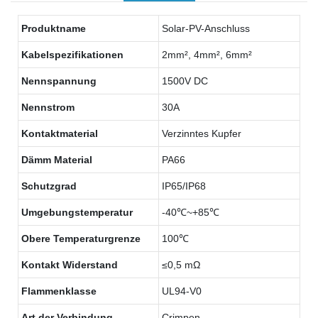
Produktname
Solar-PV-Anschluss
Kabelspezifikationen
2mm², 4mm², 6mm²
Nennspannung
1500V DC
Nennstrom
30A
Kontaktmaterial
Verzinntes Kupfer
Dämm Material
PA66
Schutzgrad
IP65/IP68
Umgebungstemperatur
-40℃~+85℃
Obere Temperaturgrenze
100℃
Kontakt Widerstand
≤0,5 mΩ
Flammenklasse
UL94-V0
Art der Verbindung
Crimpen