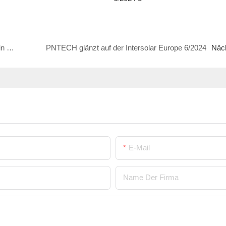
PNTECH glänzt auf der Manila-Ausstellung in der Ausstellung 5/2024
PNTECH glänzt auf der Intersolar Europe 6/2024
Näc
E-Mail
Name Der Firma