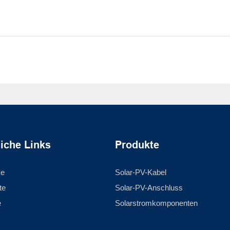
liche Links
Produkte
se
Solar-PV-Kabel
te
Solar-PV-Anschluss
e
Solarstromkomponenten