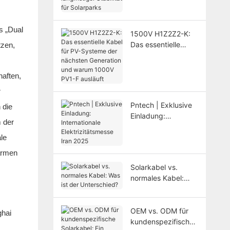
langfristiger
Stabilität für
Solarparks
s „Dual
1500V H1Z2Z2-K:
Das essentielle
tzen,
Kabel für PV-
Systeme der
haften,
nächsten
Generation und
r
warum 1000V PV1-
Pntech | Exklusive
 die
F ausläuft
Einladung:
m der
Internationale
le
Elektrizitätsmesse
Iran 2025
armen
Solarkabel vs.
normales Kabel:
Was ist der
Unterschied?
OEM vs. ODM für
kundenspezifische