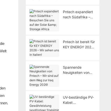
Pntech expandiert
nach Südafrika –
Besuchen Sie uns
auf der Solar &
Storage Africa
Pntech ist bereit für
die
KEY ENERGY 2026
Welt
– Wir sehen uns in
Italien!
Spannende
Neuigkeiten von
Pntech – Wir sind
auf dem Weg zur
 den
Iraq Energy 2026!
ten
UV-beständige PV-
Kabel:
nnen.
Gewährleistung