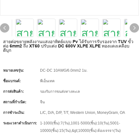
สายต่อขยายพลังงานแสงอาทิตย์แบบ Pv ได้รับการรับรองจาก TUV ขั้ว
ต่อ 6mm2 ถึง XT60 ปรับแต่ง DC 600V XLPE XLPE ทองแดงเคลือบ
ดีบุก
หมายเลขรุ่น:
DC-DC 10AWG/6.0mm2 1ม.
ชื่อแบรนด์:
พีเอ็นเทค
การส่งสินค้า:
รองรับการขนส่งทางทะเล
สถานที่กำเนิด:
จีน
การชำระเงิน:
L/C, D/A, D/P, T/T, Western Union, MoneyGram, OA
ระยะเวลาดำเนินการ:
1-1000(ชิ้น):7(วัน),1001-5000(ชิ้น):10(วัน),5001-
10000(ชิ้น):15(วัน),&gt;10000(ชิ้น):ต้องเจรจา(วัน)