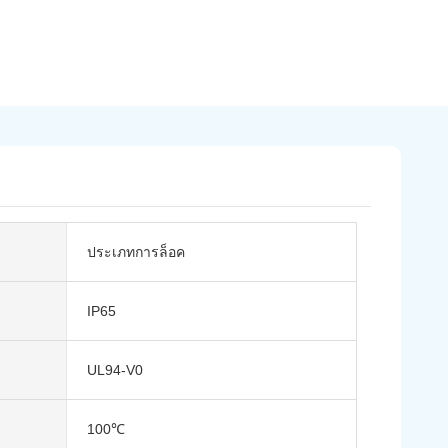
ประเภทการล็อค
IP65
UL94-V0
100℃