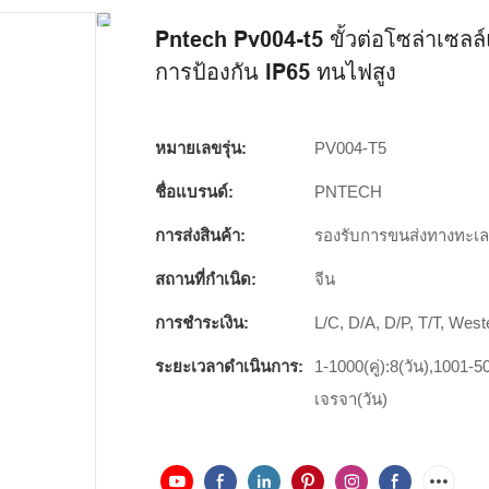
Pntech Pv004-t5 ขั้วต่อโซล่าเซลล์
การป้องกัน IP65 ทนไฟสูง
หมายเลขรุ่น:
PV004-T5
ชื่อแบรนด์:
PNTECH
การส่งสินค้า:
รองรับการขนส่งทางทะเ
สถานที่กำเนิด:
จีน
การชำระเงิน:
L/C, D/A, D/P, T/T, We
ระยะเวลาดำเนินการ:
1-1000(คู่):8(วัน),1001-50
เจรจา(วัน)