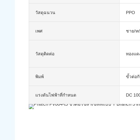
วัสดุฉนวน
PPO
เพศ
ชาย/หญ
วัสดุติดต่อ
ทองแดง
พิมพ์
ขั้วต่อก
แรงดันไฟฟ้าที่กำหนด
DC 100