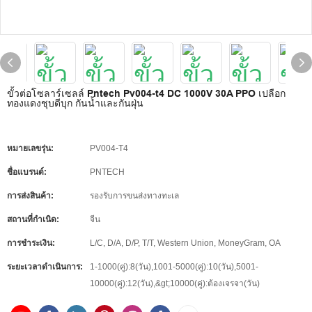
ขั้วต่อโซลาร์เซลล์ Pntech Pv004-t4 DC 1000V 30A PPO เปลือก
ทองแดงชุบดีบุก กันน้ำและกันฝุ่น
หมายเลขรุ่น:
PV004-T4
ชื่อแบรนด์:
PNTECH
การส่งสินค้า:
รองรับการขนส่งทางทะเล
สถานที่กำเนิด:
จีน
การชำระเงิน:
L/C, D/A, D/P, T/T, Western Union, MoneyGram, OA
ระยะเวลาดำเนินการ:
1-1000(คู่):8(วัน),1001-5000(คู่):10(วัน),5001-
10000(คู่):12(วัน),&gt;10000(คู่):ต้องเจรจา(วัน)