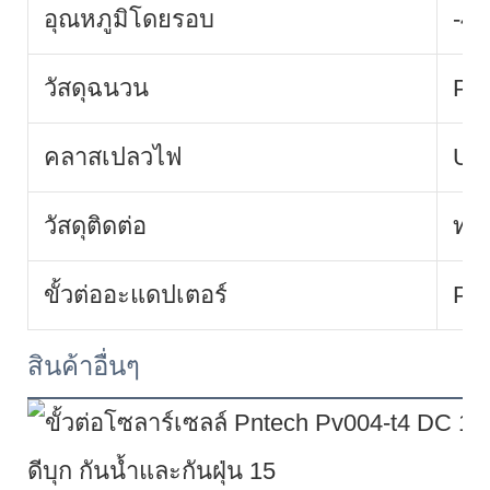
อุณหภูมิโดยรอบ
-4
วัสดุฉนวน
PP
คลาสเปลวไฟ
UL
วัสดุติดต่อ
ทอง
ขั้วต่ออะแดปเตอร์
PV
สินค้าอื่นๆ