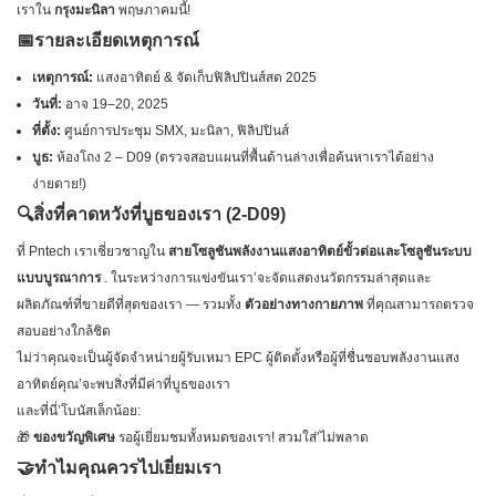
เราใน
กรุงมะนิลา
พฤษภาคมนี้!
📅รายละเอียดเหตุการณ์
เหตุการณ์:
แสงอาทิตย์ & จัดเก็บฟิลิปปินส์สด 2025
วันที่:
อาจ 19–20, 2025
ที่ตั้ง:
ศูนย์การประชุม SMX, มะนิลา, ฟิลิปปินส์
บูธ:
ห้องโถง 2 – D09 (ตรวจสอบแผนที่พื้นด้านล่างเพื่อค้นหาเราได้อย่าง
ง่ายดาย!)
🔍สิ่งที่คาดหวังที่บูธของเรา (2-D09)
ที่ Pntech เราเชี่ยวชาญใน
สายโซลูชันพลังงานแสงอาทิตย์ขั้วต่อและโซลูชันระบบ
แบบบูรณาการ
. ในระหว่างการแข่งขันเรา’จะจัดแสดงนวัตกรรมล่าสุดและ
ผลิตภัณฑ์ที่ขายดีที่สุดของเรา — รวมทั้ง
ตัวอย่างทางกายภาพ
ที่คุณสามารถตรวจ
สอบอย่างใกล้ชิด
ไม่ว่าคุณจะเป็นผู้จัดจำหน่ายผู้รับเหมา EPC ผู้ติดตั้งหรือผู้ที่ชื่นชอบพลังงานแสง
อาทิตย์คุณ’จะพบสิ่งที่มีค่าที่บูธของเรา
และที่นี่’โบนัสเล็กน้อย:
🎁
ของขวัญพิเศษ
รอผู้เยี่ยมชมทั้งหมดของเรา! สวมใส่’ไม่พลาด
🤝ทำไมคุณควรไปเยี่ยมเรา