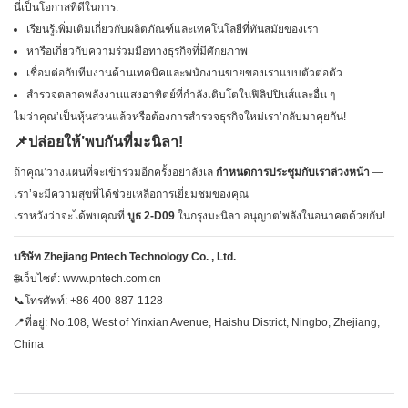
นี่เป็นโอกาสที่ดีในการ:
เรียนรู้เพิ่มเติมเกี่ยวกับผลิตภัณฑ์และเทคโนโลยีที่ทันสมัยของเรา
หารือเกี่ยวกับความร่วมมือทางธุรกิจที่มีศักยภาพ
เชื่อมต่อกับทีมงานด้านเทคนิคและพนักงานขายของเราแบบตัวต่อตัว
สำรวจตลาดพลังงานแสงอาทิตย์ที่กำลังเติบโตในฟิลิปปินส์และอื่น ๆ
ไม่ว่าคุณ’เป็นหุ้นส่วนแล้วหรือต้องการสำรวจธุรกิจใหม่เรา’กลับมาคุยกัน!
📌ปล่อยให้’พบกันที่มะนิลา!
ถ้าคุณ’วางแผนที่จะเข้าร่วมอีกครั้งอย่าลังเล
กำหนดการประชุมกับเราล่วงหน้า
—
เรา’จะมีความสุขที่ได้ช่วยเหลือการเยี่ยมชมของคุณ
เราหวังว่าจะได้พบคุณที่
บูธ 2-D09
ในกรุงมะนิลา อนุญาต’พลังในอนาคตด้วยกัน!
บริษัท Zhejiang Pntech Technology Co. , Ltd.
🌐เว็บไซต์:
www.pntech.com.cn
📞โทรศัพท์: +86 400-887-1128
📍ที่อยู่: No.108, West of Yinxian Avenue, Haishu District, Ningbo, Zhejiang,
China