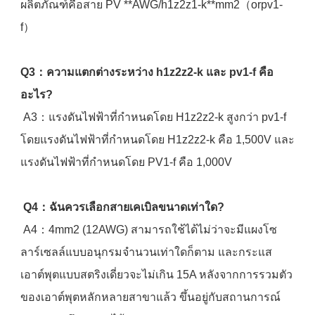
ผลิตภัณฑ์คือสาย PV **AWG/h1z2z1-k**mm2（orpv1-
f）
Q3：ความแตกต่างระหว่าง h1z2z2-k และ pv1-f คือ
อะไร?
 A3：แรงดันไฟฟ้าที่กำหนดโดย H1z2z2-k สูงกว่า pv1-f 
โดยแรงดันไฟฟ้าที่กำหนดโดย H1z2z2-k คือ 1,500V และ
แรงดันไฟฟ้าที่กำหนดโดย PV1-f คือ 1,000V
Q4：ฉันควรเลือกสายเคเบิลขนาดเท่าใด?
 A4：4mm2 (12AWG) สามารถใช้ได้ไม่ว่าจะมีแผงโซ
ลาร์เซลล์แบบอนุกรมจำนวนเท่าใดก็ตาม และกระแส
เอาต์พุตแบบสตริงเดี่ยวจะไม่เกิน 15A หลังจากการรวมตัว
ของเอาต์พุตหลักหลายสาขาแล้ว ขึ้นอยู่กับสถานการณ์ 