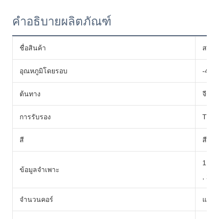
คำอธิบายผลิตภัณฑ์
ชื่อสินค้า
สายไ
อุณหภูมิโดยรอบ
-40
ต้นทาง
จีน
การรับรอง
TUV
สี
สีดำ,
1.5ม
ข้อมูลจำเพาะ
, 25
จำนวนคอร์
แกนเด