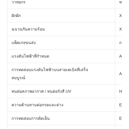
วาทยกร
ทองแด
ฝักฝัก
XLP
ฉนวนกันความร้อน
XLP
แพ็คเกจขนส่ง
กลอง
แรงดันไฟฟ้าที่กำหนด
AC:U
การทดสอบแรงดันไฟฟ้าบนสายเคเบิลที่เสร็จ
AC:6
สมบูรณ์
ทนต่อสภาพอากาศ / ทนต่อรังสี UV
HD60
ความต้านทานต่อกรดและด่าง
EN60
การทดสอบการดัดเย็น
EN60