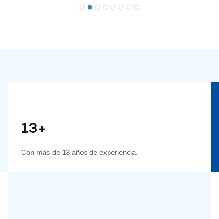
garantizan una transmisión de energía eficiente. Vienen
en varias especificaciones y conectores para adaptarse
a diversas aplicaciones. Estos cables de extensión de
alta calidad mejoran la eficiencia, seguridad y durabilidad
de los sistemas solares fotovoltaicos.
13+
Con más de 13 años de experiencia.