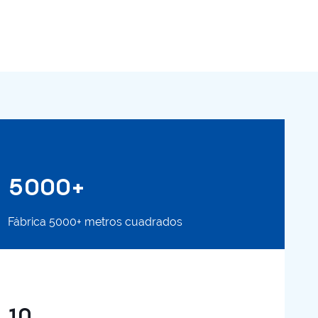
funcionamiento seguro y eficiente de los sistemas de
generación de energía solar fotovoltaica a través de su
diseño único y excelente rendimiento.
5000+
Fábrica 5000+ metros cuadrados
10