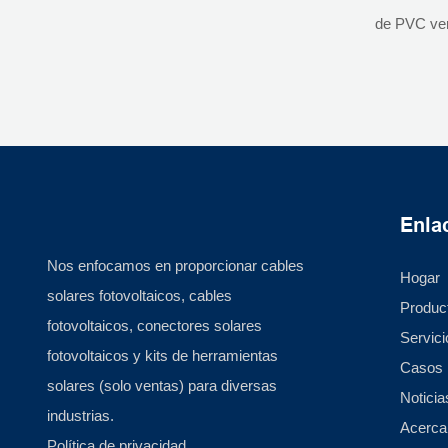
Cable sola
de PVC ver
de oxíge
tierra de 4
precios sob
sin oxígeno
oxígeno Ai
Cable de c
ZHEJIAN
Enlac
LTD
Nos enfocamos en proporcionar cables
Hogar
solares fotovoltaicos, cables
Produc
fotovoltaicos, conectores solares
Servici
fotovoltaicos y kits de herramientas
Casos
solares (solo ventas) para diversas
Noticia
industrias.
Acerca
Política de privacidad