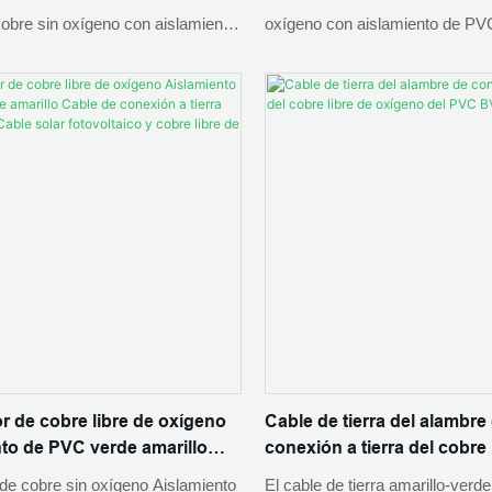
ico y cobre libre de oxígeno
calor - Cable solar fotovolt
bre sin oxígeno con aislamiento
oxígeno con aislamiento de PV
libre de oxígeno
e amarillo, encuentre detalles y
amarillo resistente al calor, enc
re Cable solar fotovoltaico de
detalles y precios sobre cable s
oxígeno con aislamiento de PVC
fotovoltaico de cobre sin oxíge
llo Cable de tierra de alambre de
aislamiento de PVC verde amaril
6mm2 de cobre sin oxígeno -
al calor Cable de tierra CE-25
 PNTECH TECHNOLOGY CO. ,
sin oxígeno con aislamiento d
amarillo resistente al calor - 
PNTECH TECHNOLOGY CO. ,
 de cobre libre de oxígeno
Cable de tierra del alambre
to de PVC verde amarillo
conexión a tierra del cobre 
conexión a tierra de 4 mm2 -
oxígeno del PVC BVR
de cobre sin oxígeno Aislamiento
El cable de tierra amarillo-verd