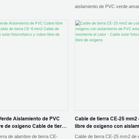
ico
- Cable solar fotovoltaico y
aislamiento de PVC verde amari
oxígeno
conexión a tierra CE-16 mm2, 
detalles y precios sobre el cabl
fotovoltaico Cobre sin oxígeno 
aislamiento de PVC verde amari
Conductor de cobre sin oxíge
Cable de conexión a tierra - 
PNTECH TECHNOLOGY CO.,
Verde Aislamiento de PVC
Cable de tierra CE-25 mm2
re de oxígeno Cable de tierra
libre de oxígeno con aisla
Cable de tierra - Cable solar
PVC amarillo y verde resist
erra de alambre de tierra CE-
Cable de tierra CE-25 mm2 de 