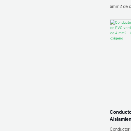
fotovolta
6mm2 de co
de PVC verd
precios sob
cobre sin 
verde amari
tierra CE-
ZHEJIANG
LTD
Conductor
Aislamien
Cable de 
Conductor 