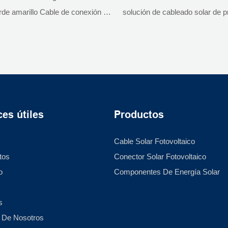
r fotovoltaico y cobre libre
de amarillo Cable de conexión a
solución de cableado solar de 
no
 mm2, encuentre detalles y
calidad que ofrece seguridad y c
re Cable solar fotovoltaico Cobre
superiores. Su color distintivo fa
 de Conductor de cobre libre de
identificación y garantiza una 
slamiento de PVC verde amarillo
conexión a tierra en diversas in
onexión a tierra de 4 mm2 -
solares.
G PNTECH TECHNOLOGY CO.,
es útiles
Productos
Cable Solar Fotovoltaico
tos
Conector Solar Fotovoltaico
o
Componentes De Energía Solar
s
 De Nosotros