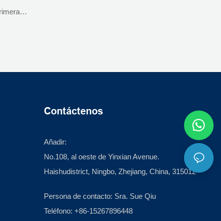
primera
onfiabilidad
cilita su
adecuada
stalaciones
Contáctenos
Añadir:
No.108, al oeste de Yinxian Avenue.
Haishudistrict, Ningbo, Zhejiang, China, 315012
Persona de contacto: Sra. Sue Qiu
Teléfono: +86-15267896448