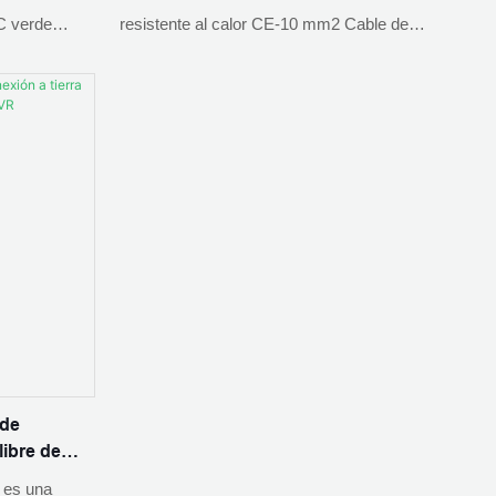
aico y cobre
Cable solar fotovoltaico y cobre sin
C verde
resistente al calor CE-10 mm2 Cable de
oxígeno
uentre
conexión a tierra verde amarillo, encuentre
olar
detalles y precios sobre Cable solar
no con
fotovoltaico Cobre libre de oxígeno del
lo resistente
Conductor de cobre libre de oxígeno
 mm2 de cobre
resistente al calor CE-10 mm2 Cable de
e PVC verde
conexión a tierra verde amarillo - ZHEJIANG
ZHEJIANG
PNTECH TECHNOLOGY CO., LTD
 LTD
 de
libre de
e es una