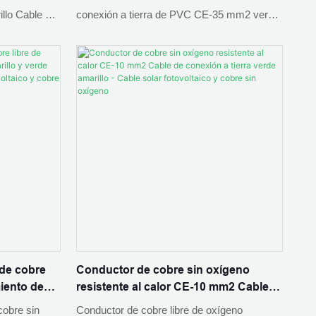
 cobre sin
fotovoltaico y cobre libre de oxígeno
llo Cable de
conexión a tierra de PVC CE-35 mm2 verde
encuentre
amarillo, encuentre detalles y precios sobre
e solar
Cable solar fotovoltaico Cobre sin oxígeno
con
de Cable de conexión a tierra de PVC CE-35
llo
mm2 verde amarillo Conductor de cobre sin
no CE-16 mm2
oxígeno - ZHEJIANG PNTECH
ZHEJIANG
TECHNOLOGY CO., LTD
 LTD
 de cobre
Conductor de cobre sin oxígeno
miento de
resistente al calor CE-10 mm2 Cable
ente al
de conexión a tierra verde amarillo -
cobre sin
Conductor de cobre libre de oxígeno