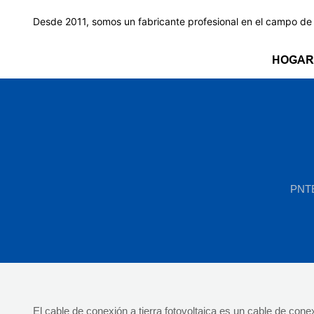
Desde 2011, somos un fabricante profesional en el campo de l
HOGAR
PNT
El cable de conexión a tierra fotovoltaica es un cable de conex