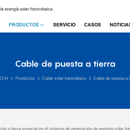
a energía solar fotovoltaica.
PRODUCTOS
SERVICIO
CASOS
NOTICIA
Cable de puesta a tierra
ECH
Productos
Cable solar fotovoltaico
Cable de puesta a t
ión a tierra especial en el sistema de generación de energía solar fot