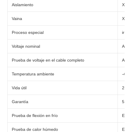
Aislamiento
XLP
Vaina
XLP
Proceso especial
irrad
Voltaje nominal
AC: u
Prueba de voltaje en el cable completo
AC: 6
Temperatura ambiente
-40
Vida útil
25 a
Garantía
5 añ
Prueba de flexión en frío
EN60
Prueba de calor húmedo
EN60