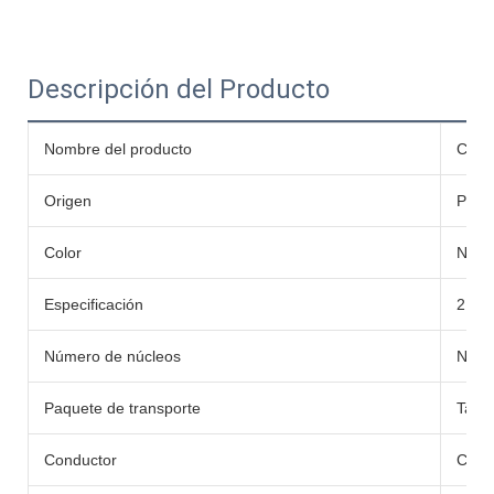
Descripción del Producto
Nombre del producto
Cabl
Origen
Porc
Color
Negro
Especificación
2.5
Número de núcleos
Núcl
Paquete de transporte
Tambo
Conductor
Cobr