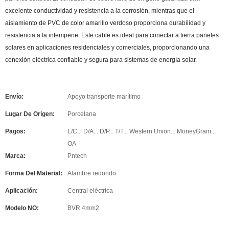
excelente conductividad y resistencia a la corrosión, mientras que el
aislamiento de PVC de color amarillo verdoso proporciona durabilidad y
resistencia a la intemperie. Este cable es ideal para conectar a tierra paneles
solares en aplicaciones residenciales y comerciales, proporcionando una
conexión eléctrica confiable y segura para sistemas de energía solar.
Envío:
Apoyo transporte marítimo
Lugar De Origen:
Porcelana
Pagos:
L/C... D/A... D/P... T/T... Western Union... MoneyGram...
OA
Marca:
Pntech
Forma Del Material:
Alambre redondo
Aplicación:
Central eléctrica
Modelo NO:
BVR 4mm2