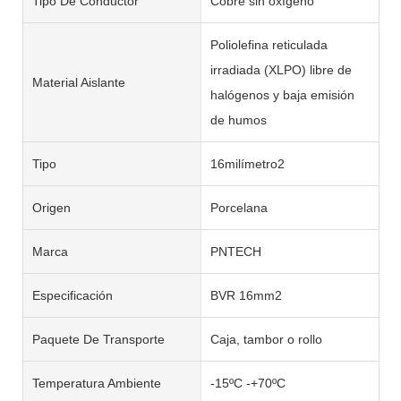
Tipo De Conductor
Cobre sin oxígeno
Poliolefina reticulada
irradiada (XLPO) libre de
Material Aislante
halógenos y baja emisión
de humos
Tipo
16milímetro2
Origen
Porcelana
Marca
PNTECH
Especificación
BVR 16mm2
Paquete De Transporte
Caja, tambor o rollo
Temperatura Ambiente
-15ºC -+70ºC