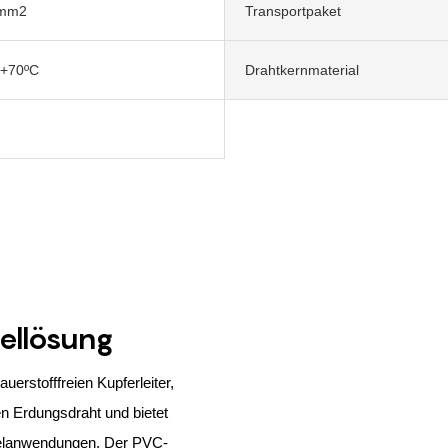
mm2
Transportpaket
-+70ºC
Drahtkernmaterial
ellösung
erstofffreien Kupferleiter,
n Erdungsdraht und bietet
abelanwendungen. Der PVC-