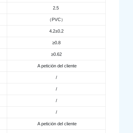
2.5
（PVC）
4.2±0.2
≥0.8
≥0.62
A petición del cliente
/
/
/
/
A petición del cliente