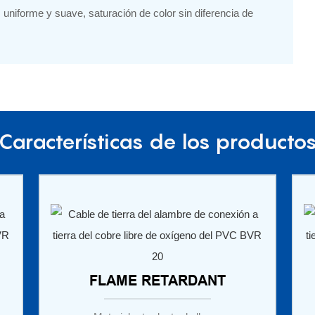
 uniforme y suave, saturación de color sin diferencia de
Características de los producto
FLAME RETARDANT