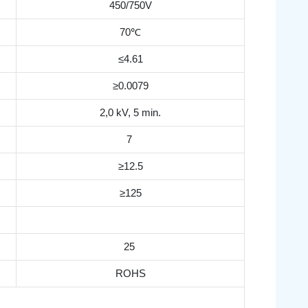
450/750V
70℃
≤4.61
≥0.0079
2,0 kV, 5 min.
7
≥12.5
≥125
25
ROHS