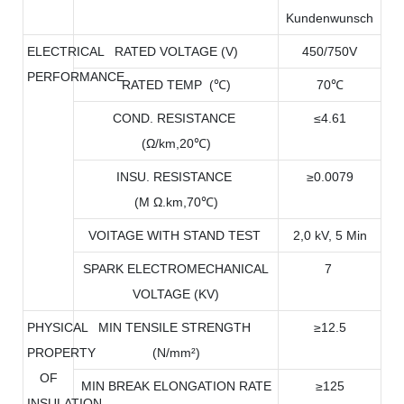
Kundenwunsch
ELECTRICAL
RATED VOLTAGE (V)
450/750V
PERFORMANCE
RATED TEMP (℃)
70℃
COND. RESISTANCE
≤4.61
(Ω/km,20℃)
INSU. RESISTANCE
≥0.0079
(M Ω.km,70℃)
VOITAGE WITH STAND TEST
2,0 kV, 5 Min
SPARK ELECTROMECHANICAL
7
VOLTAGE (KV)
PHYSICAL
MIN TENSILE STRENGTH
≥12.5
PROPERTY
(N/mm²)
OF
MIN BREAK ELONGATION RATE
≥125
INSULATION