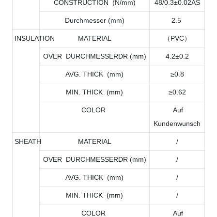
CONSTRUCTION (N/mm)
48/0.3±0.02AS
Durchmesser (mm)
2.5
INSULATION
MATERIAL
（PVC）
OVER DURCHMESSERDR (mm)
4.2±0.2
AVG. THICK (mm)
≥0.8
MIN. THICK (mm)
≥0.62
COLOR
Auf
Kundenwunsch
SHEATH
MATERIAL
/
OVER DURCHMESSERDR (mm)
/
AVG. THICK (mm)
/
MIN. THICK (mm)
/
COLOR
Auf