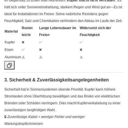
Im Gegensatz zu Eisen oder Aluminium,
Kupfer macht nicht’Vertrauen
. Es
hält sich unter Sonneneinstrahlung, starkem Regen und Wind gut an—Es ist
ideal für Installationen im Freien. Seine natürliche Resistenz gegen
Feuchtigkeit, Salz und Chemikalien verhindern den Abbau im Laufe der Zeit.
Rostet
Lange Lebensdauer im
Widersetzt sich der
Material
leicht
Freien
Feuchtigkeit
Kupfer
❌
✅
✅
Eisen
✅
❌
❌
Aluminium
⚠️
⚠️
⚠️
3. Sicherheit & Zuverlässigkeitsangelegenheiten
Sicherheit hat in Sonnensystemen oberste Priorität. Kupfer kann höhere
Stromlasten ohne Überhitzung bewältigen und das Risiko von elektrischen
Bränden oder Schäden verringern. Dies macht Kupferverkabelung zu einer
zuverlässigen langfristigen Wahl.
🔒
Zuverlässige Kabel = weniger Fehler und weniger
Wartungskopfschmerzen.