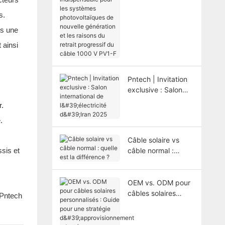
câble indispensable
pour les systèmes
s.
photovoltaïques de
is une
nouvelle génération
 ainsi
et les raisons du
retrait progressif du
câble 1000 V PV1-F
Pntech | Invitation
exclusive : Salon
international de
r.
l'électricité d'Iran
.
2025
.
Câble solaire vs
sis et
câble normal :
quelle est la
différence ?
OEM vs. ODM pour
câbles solaires
 Pntech
personnalisés :
Guide pour une
stratégie