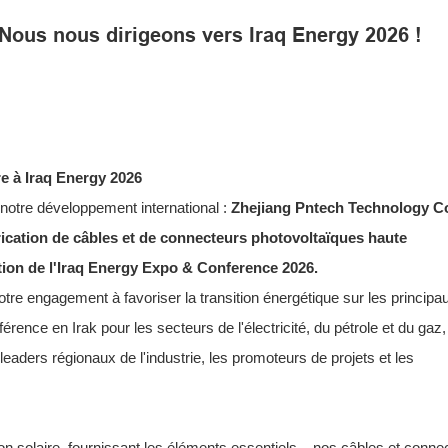
ous nous dirigeons vers Iraq Energy 2026 !
e à Iraq Energy 2026
otre développement international :
Zhejiang Pntech Technology Co
abrication de câbles et de connecteurs photovoltaïques haute
ition de l'Iraq Energy Expo & Conference 2026.
otre engagement à favoriser la transition énergétique sur les principa
ence en Irak pour les secteurs de l'électricité, du pétrole et du gaz
eaders régionaux de l'industrie, les promoteurs de projets et les
on solaire, fournissant les éléments essentiels – nos câbles et conne