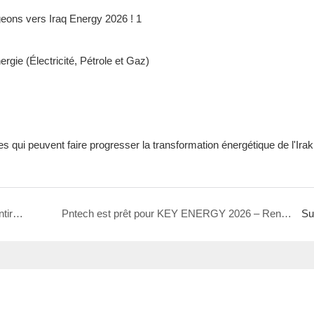
rgie (Électricité, Pétrole et Gaz)
 qui peuvent faire progresser la transformation énergétique de l'Irak
Câbles photovoltaïques résistants aux UV : garantir la stabilité à long terme des centrales solaires
Pntech est prêt pour KEY ENERGY 2026 – Rendez-vous en Italie !
Su