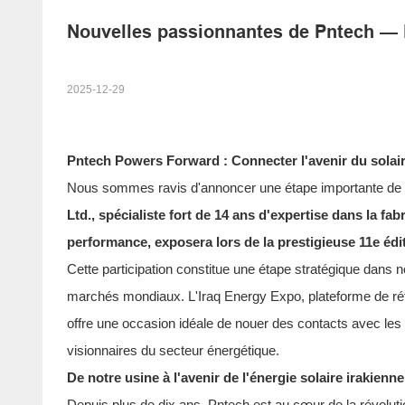
Nouvelles passionnantes de Pntech — N
2025-12-29
Pntech Powers Forward : Connecter l'avenir du solair
Nous sommes ravis d'annoncer une étape importante de n
Ltd., spécialiste fort de 14 ans d'expertise dans la f
performance, exposera lors de la prestigieuse 11e éd
Cette participation constitue une étape stratégique dans n
marchés mondiaux. L'Iraq Energy Expo, plateforme de référ
offre une occasion idéale de nouer des contacts avec les l
visionnaires du secteur énergétique.
De notre usine à l'avenir de l'énergie solaire irakienne
Depuis plus de dix ans, Pntech est au cœur de la révoluti