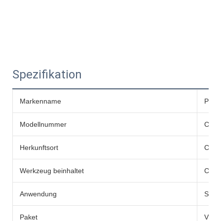
Spezifikation
Markenname
PNT
Modellnummer
C4K-
Herkunftsort
Chin
Werkzeug beinhaltet
Crimp
Anwendung
Sola
Paket
Vlies