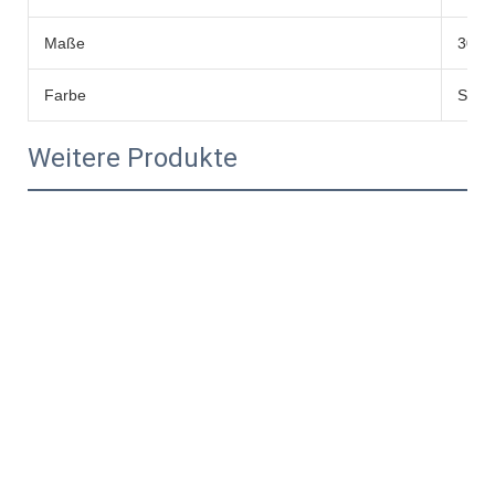
Maße
30*5
Farbe
Schw
Weitere Produkte