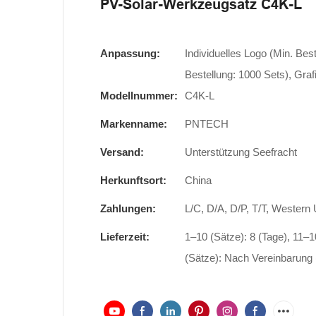
PV-Solar-Werkzeugsatz C4K-L
Anpassung:
Individuelles Logo (Min. Be
Bestellung: 1000 Sets), Gra
Modellnummer:
C4K-L
Markenname:
PNTECH
Versand:
Unterstützung Seefracht
Herkunftsort:
China
Zahlungen:
L/C, D/A, D/P, T/T, Wester
Lieferzeit:
1–10 (Sätze): 8 (Tage), 11–1
(Sätze): Nach Vereinbarung 