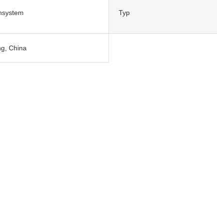
nsystem
Typ
ng, China