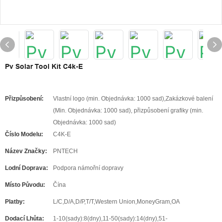
Pv Solar Tool Kit C4k-E
Přizpůsobení:
Vlastní logo (min. Objednávka: 1000 sad),Zakázkové balení
(Min. Objednávka: 1000 sad), přizpůsobení grafiky (min.
Objednávka: 1000 sad)
Číslo Modelu:
C4K-E
Název Značky:
PNTECH
Lodní Doprava:
Podpora námořní dopravy
Místo Původu:
Čína
Platby:
L/C,D/A,D/P,T/T,Western Union,MoneyGram,OA
Dodací Lhůta:
1-10(sady):8(dny),11-50(sady):14(dny),51-