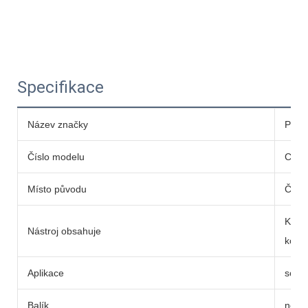
Specifikace
Název značky
PNT
Číslo modelu
C4K-
Místo původu
Čína
Krimp
Nástroj obsahuje
kone
Aplikace
solár
Balík
netk