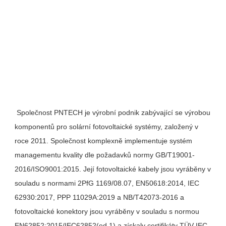
Společnost PNTECH je výrobní podnik zabývající se výrobou 
komponentů pro solární fotovoltaické systémy, založený v 
roce 2011. Společnost komplexně implementuje systém 
managementu kvality dle požadavků normy GB/T19001-
2016/ISO9001:2015. Její fotovoltaické kabely jsou vyráběny v 
souladu s normami 2PfG 1169/08.07, EN50618:2014, IEC 
62930:2017, PPP 11029A:2019 a NB/T42073-2016 a 
fotovoltaické konektory jsou vyráběny v souladu s normou 
EN62852:2015/IEC62852(ed.1) a získaly certifikáty TÜV IEC 