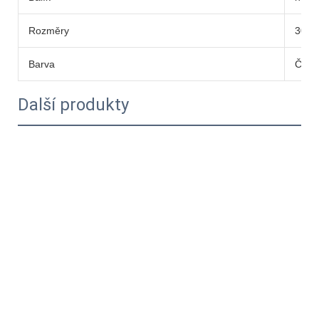
Rozměry
30*5
Barva
Čern
Další produkty