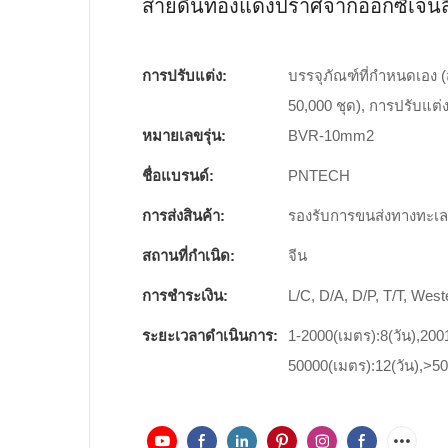
สายดินทองแดงปราศจากออกซิเจนสีเห
การปรับแต่ง:
บรรจุภัณฑ์ที่กำหนดเอง (สั่
50,000 ชุด), การปรับแต่งก
หมายเลขรุ่น:
BVR-10mm2
ชื่อแบรนด์:
PNTECH
การส่งสินค้า:
รองรับการขนส่งทางทะเ
สถานที่กำเนิด:
จีน
การชำระเงิน:
L/C, D/A, D/P, T/T, We
ระยะเวลาดำเนินการ:
1-2000(เมตร):8(วัน),200
50000(เมตร):12(วัน),>50