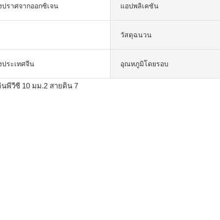
งปราศจากออกซิเจน
แอปพลิเคชัน
วัสดุฉนวน
ยงประเทศจีน
อุณหภูมิโดยรอบ