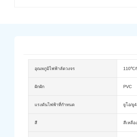
อุณหภูมิไฟฟ้าลัดวงจร
110℃/5
ฝักฝัก
PVC
แรงดันไฟฟ้าที่กำหนด
ยูโอ/ยู
สี
สีเหลือ