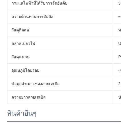
กระแสไฟฟ้าที่ได้รับการจัดอันดับ
30A
ความต้านทานการสัมผัส
≤0.5 
วัสดุติดต่อ
ทองแด
คลาสเปลวไฟ
UL94
วัสดุฉนวน
PC E
อุณหภูมิโดยรอบ
-40
ข้อมูลจำเพาะของสายเคเบิล
2.5/
ความยาวสายเคเบิล
ปรับแ
สินค้าอื่นๆ