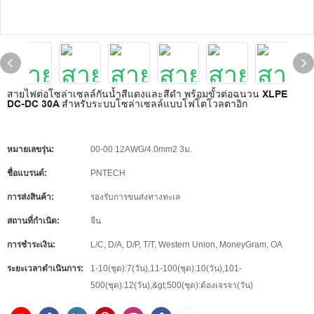
สายไฟต่อโซล่าเซลล์กันน้ำสีแดงและสีดำ พร้อมขั้วต่อฉนวน XLPE
DC-DC 30A สำหรับระบบโซล่าเซลล์แบบโฟโตโวลตาอิก
หมายเลขรุ่น:
00-00 12AWG/4.0mm2 3ม.
ชื่อแบรนด์:
PNTECH
การส่งสินค้า:
รองรับการขนส่งทางทะเล
สถานที่กำเนิด:
จีน
การชำระเงิน:
L/C, D/A, D/P, T/T, Western Union, MoneyGram, OA
ระยะเวลาดำเนินการ:
1-10(ชุด):7(วัน),11-100(ชุด):10(วัน),101-
500(ชุด):12(วัน),&gt;500(ชุด):ต้องเจรจา(วัน)