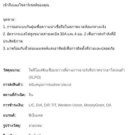
เข้าถึงแผงโซลาร์เซลล์ของคุณ
จุดขาย:
1. การออกแบบกันฝุ่นเพื่อความน่าเชื่อถือในสภาพแวดล้อมกลางแจ้ง
2. อัตรากระแสไฟสูงขนาดสายเคเบิล 30A และ 4 มม. 2 เพื่อการส่งกำลังที่มี
ประสิทธิภาพ
3. มาพร้อมกับขั้วต่อแผงเซลล์แสงอาทิตย์เพื่อการติดตั้งที่ง่ายและปลอดภัย
วัสดุฉนวน:
โพลีโอเลฟินเชื่อมขวางที่ผ่านการฉายรังสีปราศจากฮาโลเจนต่ำ
(XLPO)
การส่งสินค้า:
สนับสนุนการขนส่งทางทะเล
สถานที่กำเนิด:
จีน
การชำระเงิน:
L/C, D/A, D/P, T/T, Western Union, MoneyGram, OA
แบรนด์:
พีเอ็นเทค
รูปร่างวัสดุ:
ลวดกลม