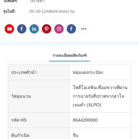
ใบสมัคร:
โรงไฟฟ้า
รุ่นไม่มี:
DC-00 12AWG/4.0mm2 5ม
รายละเอียดผลิตภัณฑ์
ประเภทตัวนำ
ทองแดงกระป๋อง
โพลีโอเลฟินเชื่อมขวางที่ผ่าน
วัสดุฉนวน
การฉายรังสีปราศจากฮาโล
เจนต่ำ (XLPO)
รหัส HS
8544200000
ต้นกำเนิด
จีน