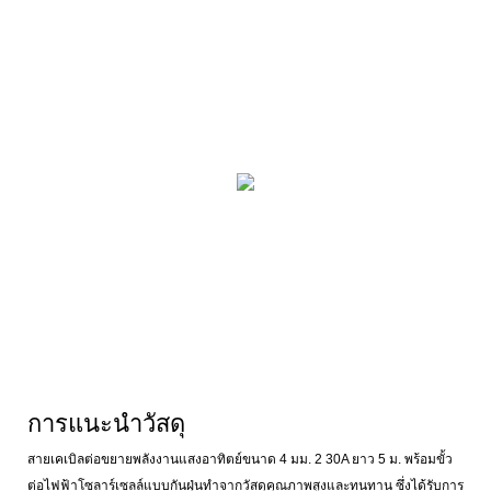
การแนะนำวัสดุ
สายเคเบิลต่อขยายพลังงานแสงอาทิตย์ขนาด 4 มม. 2 30A ยาว 5 ม. พร้อมขั้ว
ต่อไฟฟ้าโซลาร์เซลล์แบบกันฝุ่นทำจากวัสดุคุณภาพสูงและทนทาน ซึ่งได้รับการ