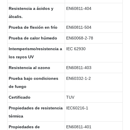
Resistencia a ácidos y
EN60811-404
álcalis.
Prueba de flexión en frío
EN60811-504
Prueba de calor húmedo
EN60068-2-78
Intemperismo/resistencia a
IEC 62930
los rayos UV
Resistencia al ozono
EN60811-403
Prueba bajo condiciones
EN60332-1-2
de fuego
Certificado
TUV
Propiedades de resistencia
IEC60216-1
térmica
Propiedades de
EN60811-401