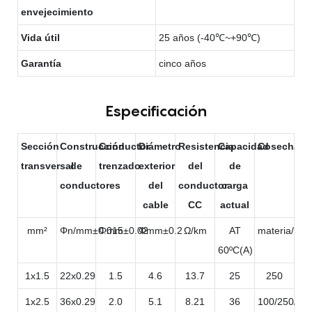
envejecimiento
Vida útil
25 años (-40℃~+90℃)
Garantía
cinco años
Especificación
Sección
Construcción
Conductor
Diámetro
Resistencia
Capacidad
Cosecha
transversal
de
trenzado
exterior
del
de
conductores
del
conductor
carga
cable
CC
actual
mm²
Φn/mm±0.015
Φmm±0.02
Φmm±0.2
Ω/km
AT
materia/roll
60ºC(A)
1x1.5
22x0.29
1.5
4.6
13.7
25
250
1x2.5
36x0.29
2.0
5.1
8.21
36
100/250/50