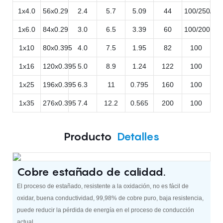
1x4.0
56x0.29
2.4
5.7
5.09
44
100/250/50
1x6.0
84x0.29
3.0
6.5
3.39
60
100/200
1x10
80x0.395
4.0
7.5
1.95
82
100
1x16
120x0.395
5.0
8.9
1.24
122
100
1x25
196x0.395
6.3
11
0.795
160
100
1x35
276x0.395
7.4
12.2
0.565
200
100
Producto
Detalles
Cobre estañado de calidad.
El proceso de estañado, resistente a la oxidación, no es fácil de
oxidar, buena conductividad, 99,98% de cobre puro, baja resistencia,
puede reducir la pérdida de energía en el proceso de conducción
actual.