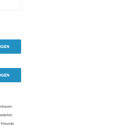
IGEN
IGEN
ertrauen
eiterhin
e Freunde