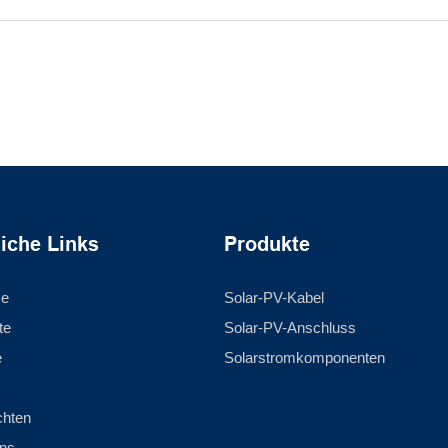
liche Links
Produkte
se
Solar-PV-Kabel
te
Solar-PV-Anschluss
e
Solarstromkomponenten
chten
ns