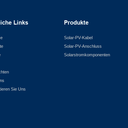
liche Links
Produkte
se
Solar-PV-Kabel
te
Solar-PV-Anschluss
e
Solarstromkomponenten
chten
ns
tieren Sie Uns