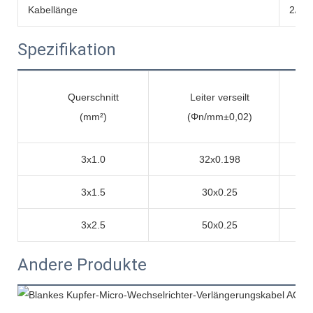
Kabellänge
2/3/
Spezifikation
Querschnitt
Leiter verseilt
(mm²)
(Φn/mm±0,02)
3x1.0
32x0.198
3x1.5
30x0.25
3x2.5
50x0.25
Andere Produkte