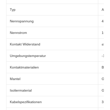
Typ
AC-K
Nennspannung
450V
Nennstrom
16A
Kontakt Widerstand
≤0,5
Umgebungstemperatur
-10
Kontaktmaterialien
Blan
Mantel
Gum
Isoliermaterial
Gum
Kabelspezifikationen
3x1.