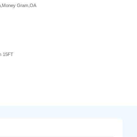
on,Money Gram,OA
m 15FT