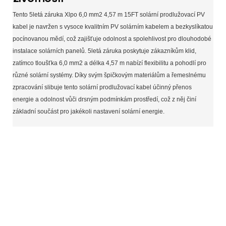
Tento 5letá záruka Xlpo 6,0 mm2 4,57 m 15FT solární prodlužovací PV
kabel je navržen s vysoce kvalitním PV solárním kabelem a bezkyslíkatou
pocínovanou mědí, což zajišťuje odolnost a spolehlivost pro dlouhodobé
instalace solárních panelů. 5letá záruka poskytuje zákazníkům klid,
zatímco tloušťka 6,0 mm2 a délka 4,57 m nabízí flexibilitu a pohodlí pro
různé solární systémy. Díky svým špičkovým materiálům a řemeslnému
zpracování slibuje tento solární prodlužovací kabel účinný přenos
energie a odolnost vůči drsným podmínkám prostředí, což z něj činí
základní součást pro jakékoli nastavení solární energie.