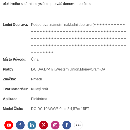
efektivního solárního systému pro váš domov nebo firmu.
Lodní Doprava:
Podporovat námořní nákladní dopravu (+ + + + + + + + + + +
+ + + + + + + + + + + + + + + + + + + + + + + + + + + + + + + + +
+ + + + + + + + + + + + + + + + + + + + + + + + + + + + + + + + +
+ + + + + + + + + + + + + + + + + + + + + + + + + + + + + + + + +
+ + + + + + + +
Místo Původu:
Čína
Platby:
L/C,D/A,D/P,T/T,Western Union,MoneyGram,OA
Značka:
Pntech
Tvar Materiálu:
Kulatý drát
Aplikace:
Elektrárna
Model Číslo:
DC-DC 10AWG/6,0mm2 4,57m 15FT