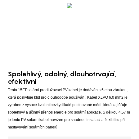
Spolehlivý, odolný, dlouhotrvající,
efektivní
Tento 15FT solární prodlužovací PV kabel je dodáván s 5letou zárukou,
která poskytuje klid pro dlouhodobé používání. Kabel XLPO 6,0 mm2 je
vyroben z vysoce kvalitní bezkyslíkaté pocínované mědi, která zajišťuje
spolehlivý a účinný přenos energie pro solární aplikace. S délkou 4,57 m
je tento PV solární kabel navržen pro snadnou instalaci a flexibilitu při
nastavování solárních panelů.