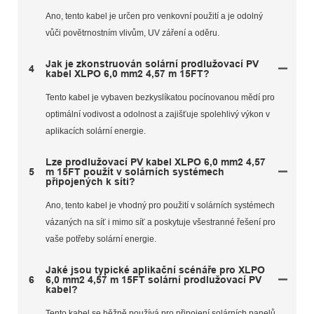
Ano, tento kabel je určen pro venkovní použití a je odolný
vůči povětrnostním vlivům, UV záření a oděru.
Jak je zkonstruován solární prodlužovací PV
4
kabel XLPO 6,0 mm2 4,57 m 15FT?
Tento kabel je vybaven bezkyslíkatou pocínovanou mědí pro
optimální vodivost a odolnost a zajišťuje spolehlivý výkon v
aplikacích solární energie.
Lze prodlužovací PV kabel XLPO 6,0 mm2 4,57
5
m 15FT použít v solárních systémech
připojených k síti?
Ano, tento kabel je vhodný pro použití v solárních systémech
vázaných na síť i mimo síť a poskytuje všestranné řešení pro
vaše potřeby solární energie.
Jaké jsou typické aplikační scénáře pro XLPO
6
6,0 mm2 4,57 m 15FT solární prodlužovací PV
kabel?
Tento kabel se běžně používá pro připojení solárních panelů