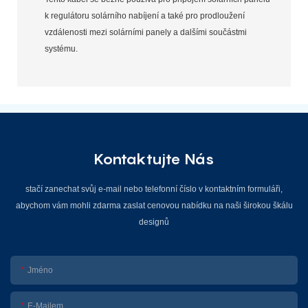
k regulátoru solárního nabíjení a také pro prodloužení
vzdálenosti mezi solárními panely a dalšími součástmi
systému.
Kontaktujte Nás
stačí zanechat svůj e-mail nebo telefonní číslo v kontaktním formuláři,
abychom vám mohli zdarma zaslat cenovou nabídku na naši širokou škálu
designů
Jméno
E-Mailem