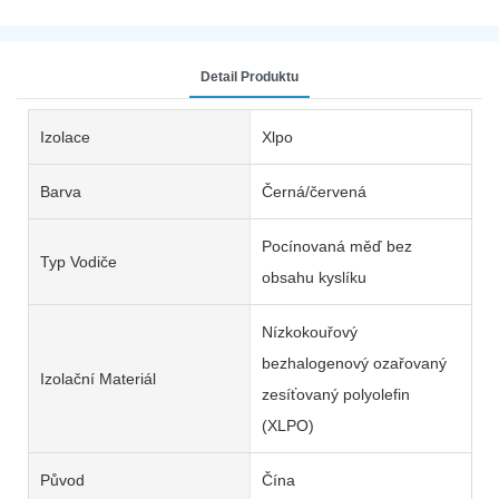
Detail Produktu
Izolace
Xlpo
Barva
Černá/červená
Pocínovaná měď bez
Typ Vodiče
obsahu kyslíku
Nízkokouřový
bezhalogenový ozařovaný
Izolační Materiál
zesíťovaný polyolefin
(XLPO)
Původ
Čína