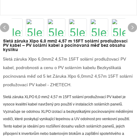
5letá záruka Xlpo 6,0 mm2 4,57 m 15FT solární prodlužovací
PV kabel – PV solární kabel a pocínovaná měď bez obsahu
kyslíku
5letá záruka Xlpo 6,0mm2 4,57m 15FT solární prodlužovací PV
kabel, podrobnosti a cenu o PV solárním kabelu Bezkyslíkatá
pocínovaná měď od 5 let Záruka Xlpo 6,0mm2 4,57m 15FT solární
prodlužovací PV kabel - ZHETECH.
5letá záruka XLPO 6,0 mm2 4,57 m 15FT solární prodlužovací PV kabel je
vysoce kvalitní kabel navržený pro použití v instalacích solárních panelů.
Vyznačuje se odolnou XLPO izolací a bezkyslíkatými pocínovanými měděnými
vodiči, které poskytují vynikající tepelnou a UV odolnost pro venkovní použití.
Tento kabel je ideální pro rozšíření dosahu vašich solárních panelů, jejich
připojení k invertorům nebo bateriovým blokům a zajištění spolehlivého a