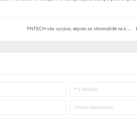
PNTECH vás vyzývá, abyste se shromáždili na konferenci o využití solární energie Jinan 2025 k prozkoumání efektivních řešení pro připojení energie!
E-Mailem
Jméno Společnosti