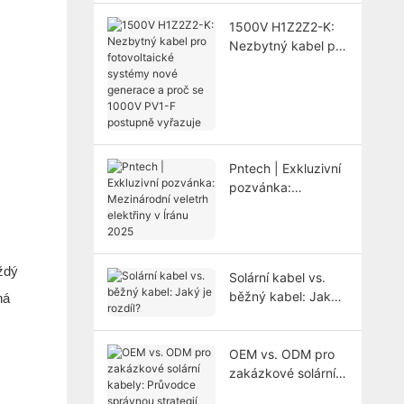
elektráren
1500V H1Z2Z2-K:
Nezbytný kabel pro
fotovoltaické
systémy nové
generace a proč se
1000V PV1-F
postupně vyřazuje
Pntech | Exkluzivní
pozvánka:
Mezinárodní veletrh
elektřiny v Íránu
2025
aždý
Solární kabel vs.
běžný kabel: Jaký
há
je rozdíl?
OEM vs. ODM pro
zakázkové solární
kabely: Průvodce