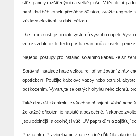
síť s panely rozšířenými na velké ploše. V těchto případ
například běh kabelu přesáhne 50 stop, zvažte upgrade na
zůstává efektivní i s další délkou.
Další možností je použití systémů vyššího napětí. Vyšší n
velké vzdálenosti. Tento přístup vám může ušetřit peníz
Nejlepší postupy pro instalaci solárního kabelu ke snížení
Správná instalace hraje velkou roli při snižování ztráty 
opotřebení. Použijte kabelové vazby nebo potrubí, abys
poškozením. Vyvarujte se ostrých ohybů nebo zlomů, pro
Také dvakrát zkontrolujte všechna připojení. Volné nebo 
že každé připojení je napjaté a bezpečné. Nakonec zvolt
jsou odolnější a odolnější vůči UV paprskům a zajišťují d
Poznámka: Pravidelná údržba je stejně důležitá jako instal