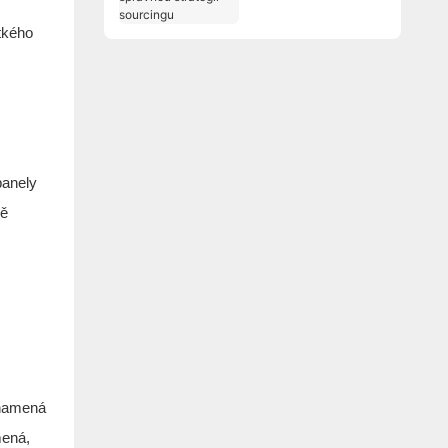
správnou strategií
sourcingu
átkého
panely
vě
znamená
mená,