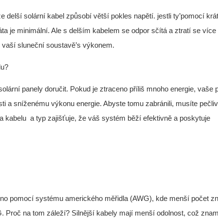
e delší solární kabel způsobí větší pokles napětí. jestli ty’pomocí kr
ta je minimální. Ale s delším kabelem se odpor sčítá a ztratí se více
ve vaší sluneční soustavě’s výkonem.
lu?
olární panely doručit. Pokud je ztraceno příliš mnoho energie, vaše 
osti a sníženému výkonu energie. Abyste tomu zabránili, musíte pečli
a kabelu
a typ zajišťuje, že váš systém běží efektivně a poskytuje
ěřeno pomocí systému amerického měřidla (AWG), kde menší počet 
G. Proč na tom záleží? Silnější kabely mají menší odolnost, což zna