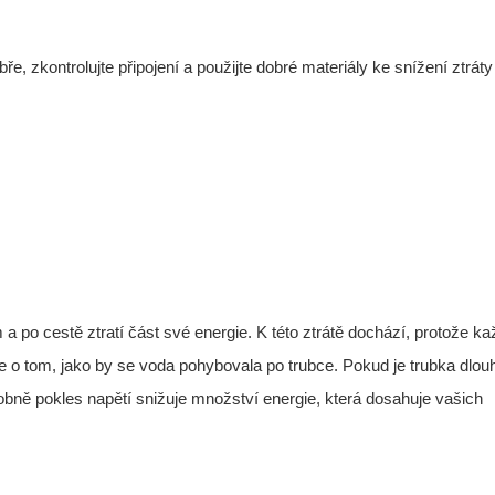
obře, zkontrolujte připojení a použijte dobré materiály ke snížení ztráty
a po cestě ztratí část své energie. K této ztrátě dochází, protože k
te o tom, jako by se voda pohybovala po trubce. Pokud je trubka dlou
bně pokles napětí snižuje množství energie, která dosahuje vašich