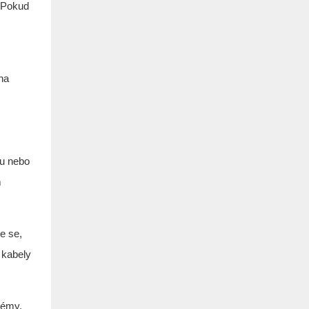
. Pokud
na
bu nebo
m
e se,
 kabely
lémy.