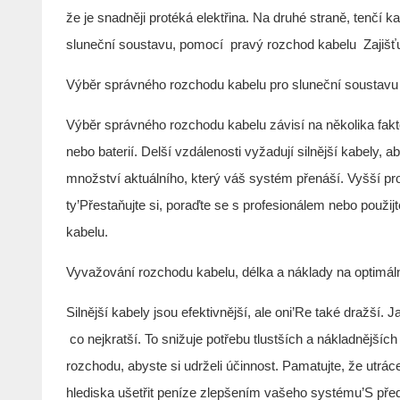
že je snadněji protéká elektřina. Na druhé straně, tenčí k
sluneční soustavu, pomocí
pravý rozchod kabelu
Zajišť
Výběr správného rozchodu kabelu pro sluneční soustavu
Výběr správného rozchodu kabelu závisí na několika fakt
nebo baterií. Delší vzdálenosti vyžadují silnější kabely, 
množství aktuálního, který váš systém přenáší. Vyšší prou
ty’Přestaňujte si, poraďte se s profesionálem nebo použij
kabelu.
Vyvažování rozchodu kabelu, délka a náklady na optimál
Silnější kabely jsou efektivnější, ale oni’Re také draž
co nejkratší. To snižuje potřebu tlustších a nákladnějších
rozchodu, abyste si udrželi účinnost. Pamatujte, že ut
hlediska ušetřit peníze zlepšením vašeho systému’S před