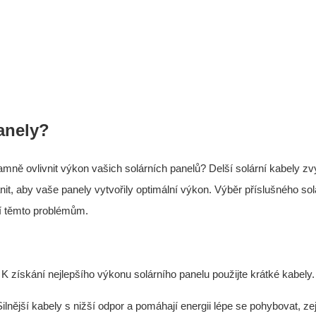
anely?
mně ovlivnit výkon vašich solárních panelů? Delší solární kabely zv
it, aby vaše panely vytvořily optimální výkon. Výběr příslušného sol
ní těmto problémům.
 K získání nejlepšího výkonu solárního panelu použijte krátké kabely.
Silnější kabely s nižší odpor a pomáhají energii lépe se pohybovat, z