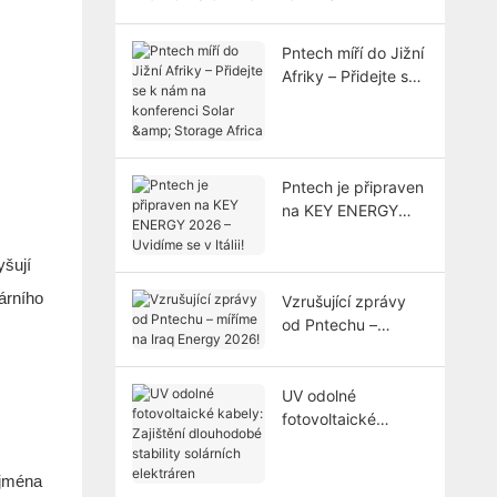
Pntech míří do Jižní
Afriky – Přidejte se
k nám na
konferenci Solar &
Storage Africa
Pntech je připraven
na KEY ENERGY
2026 – Uvidíme se
v Itálii!
yšují
árního
Vzrušující zprávy
od Pntechu –
míříme na Iraq
Energy 2026!
UV odolné
fotovoltaické
kabely: Zajištění
dlouhodobé
ejména
stability solárních