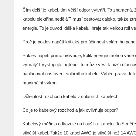
Čím delší je kabel, tím větší odpor vytváří. To znamená, ž
kabelu elektřina nedělá’T musí cestovat daleko, takže ztrá
energie. To je důvod
délka kabelu
hraje tak velkou roli 
Proč je pokles napětí kritický pro účinnost solárního pane
Pokles napětí přímo ovlivňuje, kolik energie mohou vaše s
vyhrály’T vystupujte nejlépe. To může vést k nižší účinn
naplánovat nastavení solárního kabelu. Výběr
pravá délk
maximální výkon.
Důležitost rozchodu kabelu v solárních kabelech
Co je to kabelový rozchod a jak ovlivňuje odpor?
Kabelový měřidlo odkazuje na tloušťku kabelu. To’S m
silnější kabel. Takže 10 kabel AWG je silnější než 14 AW