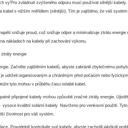
ech vy’Pro zvládnutí zvýšeného odporu musí používat silnější kabely
 kabel s nižším měřidlem (silnější). Tím je zajištěno, že váš systém
apětí snižuje proud, což snižuje odpor a minimalizuje ztrátu energie 
e na nákladech na kabely při zachování výkonu.
 ztráty energie
energie. Začněte zajištěním kabelů, abyste zabránili zbytečnému pohy
te je udrželi organizovaným a chráněným před počasím nebo fyzický
tože tyto mohou v průběhu času oslabit kabel.
špatně připojené kabely mohou způsobit značné ztráty energie. Ujistět
e
vysoce kvalitní solární kabely
Navrženo pro venkovní použití. Tyto
elší životnost pro váš systém.
ace. Pravidelně kontrolujte své kabely, abyste zachytili jakékoli prob