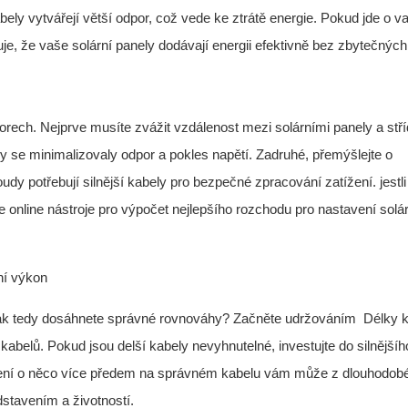
abely vytvářejí větší odpor, což vede ke ztrátě energie. Pokud jde o va
uje, že vaše solární panely dodávají energii efektivně bez zbytečných 
orech. Nejprve musíte zvážit vzdálenost mezi solárními panely a st
aby se minimalizovaly odpor a pokles napětí. Zadruhé, přemýšlejte o
dy potřebují silnější kabely pro bezpečné zpracování zatížení. jestli
te online nástroje pro výpočet nejlepšího rozchodu pro nastavení solá
ní výkon
ší. Jak tedy dosáhnete správné rovnováhy? Začněte udržováním
Délky k
 kabelů. Pokud jsou delší kabely nevyhnutelné, investujte do silnějšíh
rácení o něco více předem na správném kabelu vám může z dlouhodob
stavením a životností.