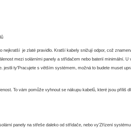
lů
o nejkratší
je zlaté pravidlo. Kratší kabely snižují odpor, což znamen
álenost mezi solárními panely a střídačem nebo baterií minimální. U 
. jestli ty’Pracujete s větším systémem, možná to budete muset upra
enost. To vám pomůže vyhnout se nákupu kabelů, které jsou příliš d
olární panely na střeše daleko od střídače, nebo vy’Zřízení systém