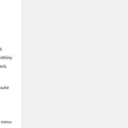
á
většiny
vit,
louhé
u mimo