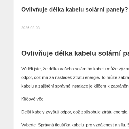
Ovlivňuje délka kabelu solární panely?
2025-03-03
Ovlivňuje délka kabelu solární p
Věděli jste, že délka vašeho solárního kabelu může význa
odpor, což má za následek ztrátu energie. To může zabrán
kabelu a zajištění správné instalace je klíčem k zabráně
Klíčové věci
Delší kabely zvyšují odpor, což způsobuje ztrátu energie.
Vyberte
Správná tloušťka kabelu
pro vzdálenost a sílu. 