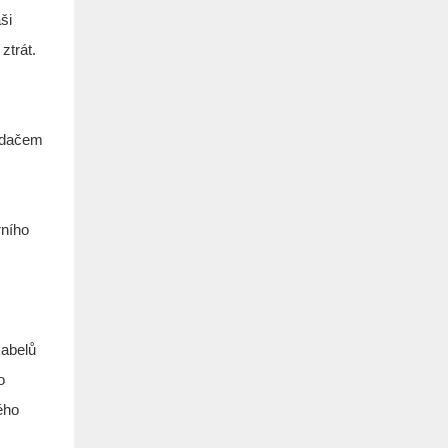
ši
ztrát.
řídačem
rního
abelů
o
ého