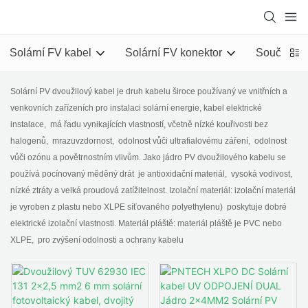
Solární FV kabel
Solární FV konektor
Součásti s
Solární PV dvoužilový kabel je druh kabelu široce používaný ve vnitřních a
venkovních zařízeních pro instalaci solární energie, kabel elektrické
instalace, má řadu vynikajících vlastností, včetně nízké kouřivosti bez
halogenů, mrazuvzdornost, odolnost vůči ultrafialovému záření, odolnost
vůči ozónu a povětrnostním vlivům. Jako jádro PV dvoužilového kabelu se
používá pocínovaný měděný drát je antioxidační materiál, vysoká vodivost,
nízké ztráty a velká proudová zatížitelnost. Izolační materiál: izolační materiál
je vyroben z plastu nebo XLPE síťovaného polyethylenu) poskytuje dobré
elektrické izolační vlastnosti. Materiál pláště: materiál pláště je PVC nebo
XLPE, pro zvýšení odolnosti a ochrany kabelu