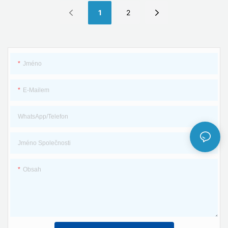
pocínovaný měděný drát od
a cenu o Xlpo XLPE pocínovaná
1
2
profesionálního výrobce
měď od TÜ V Manufactory Twins
Dvoujádrový 2X4mm2 TUV DC
Core 2X2,5mm2 Solární panel Černý
solární PV kabel - ZHEJIANG
Kabel PV Electric Wire Cable -
PNTECH TECHNOLOGY CO., LTD
ZHEJIANG PNTECH TECHNOLOGY
Jméno
CO., LTD
E-Mailem
WhatsApp/telefon
Jméno Společnosti
Obsah