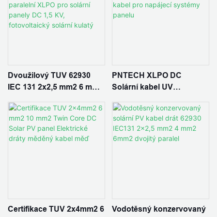
Dvoužilový TUV 62930
PNTECH XLPO DC
IEC 131 2x2,5 mm2 6 mm
Solární kabel UV
solární fotovoltaický
ODPOJENÍ DUAL Jádro
kabel, dvojitý paralelní
2x4MM2 Solární PV kabel
XLPO pro solární panely
pro napájecí systémy
DC 1,5 KV, fotovoltaický
panelu
solární kulatý
Certifikace TUV 2x4mm2 6
Vodotěsný konzervovaný