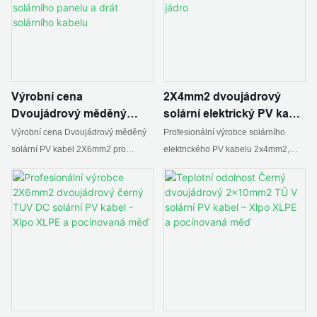
PNTECH TECHNOLOGY CO., LTD
kabel - ZHEJIANG PNTECH
TECHNOLOGY CO., LTD
Výrobní cena
2X4mm2 dvoujádrový
Dvoujádrový měděný
solární elektrický PV kabel
solární fotovoltaický kabel
Profesionální výrobce –
Výrobní cena Dvoujádrový měděný
Profesionální výrobce solárního
2X6mm2 pro panel
solární PV kabel a dvojité
solární PV kabel 2X6mm2 pro
elektrického PV kabelu 2x4mm2,
solárních baterií – kabel
jádro
solární bateriový panel, Najít
podrobnosti a ceny o solárním PV
solárního panelu a drát
podrobnosti a cenu o solárním
kabelu Double Core od 2x4mm2
solárního kabelu
panelu Solární kabel Drát z
dvoujádrového solárního
výrobního závodu Dvoujádrový
elektrického PV kabelu profesionální
měděný solární PV kabel 2X6mm2
výrobce - ZHEJIANG PNTECH
pro solární bateriový panel -
TECHNOLOGY CO., LTD
ZHEJIANG PNTECH TECHNOLOGY
CO., LTD