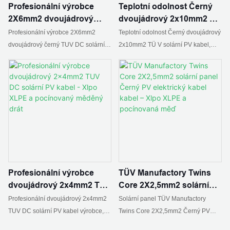
Profesionální výrobce
Teplotní odolnost Černý
2X6mm2 dvoujádrový
dvoujádrový 2x10mm2 TÜ
černý TUV DC solární PV
V solární PV kabel – Xlpo
Profesionální výrobce 2X6mm2
Teplotní odolnost Černý dvoujádrový
kabel - Xlpo XLPE a
XLPE a pocínovaná měď
dvoujádrový černý TUV DC solární
2x10mm2 TÜ V solární PV kabel,
pocínovaná měď
PV kabel, vyhledejte podrobnosti a
najít podrobnosti a cenu o Xlpo
cenu Xlpo XLPE pocínovaná měď od
XLPE pocínovaná měď od Teplotní
profesionálního výrobce 2X6mm2
odolnost Černý dvoujádrový
dvoujádrový černý TUV DC solární
2X10mm2 TÜ V solární PV kabel -
PV kabel - ZHEJIANG PNTECH
ZHEJIANG PNTECH TECHNOLOGY
TECHNOLOGY CO., LTD
CO., LTD
Profesionální výrobce
TÜV Manufactory Twins
dvoujádrový 2x4mm2 TUV
Core 2X2,5mm2 solární
DC solární PV kabel - Xlpo
panel Černý PV elektrický
Profesionální dvoujádrový 2x4mm2
Solární panel TÜV Manufactory
XLPE a pocínovaný
kabel kabel – Xlpo XLPE a
TUV DC solární PV kabel výrobce,
Twins Core 2X2,5mm2 Černý PV
měděný drát
pocínovaná měď
podrobnosti a cenu Xlpo XLPE
elektrický drátový kabel, podrobnosti