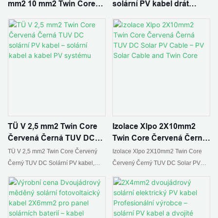
mm2 10 mm2 Twin Core
solární PV kabel drát
DC Solar PV panel
62930 IEC131 2x2,5 mm2 4
Elektrické dráty měděný
mm2 6mm2 dvojitý paralel
kabel měď
TÜ V 2,5 mm2 Twin Core
Izolace Xlpo 2X10mm2
Červená Černá TUV DC
Twin Core Červená Černá
solární PV kabel – solární
TUV DC Solar PV Cable –
TÜ V 2,5 mm2 Twin Core Červený
Izolace Xlpo 2X10mm2 Twin Core
kabel a kabel PV systému
PV Solar Cable and Twin
Černý TUV DC Solární PV kabel,
Červený Černý TUV DC Solar PV
Core
najít podrobnosti a cenu o Solárním
kabel, najít podrobnosti a cenu o PV
kabelu PV Systém Kabel od TÜ V 2,5
Solar Cable Twin Core od Xlpo
mm2 Twin Core Červený Černý TUV
Insulation 2X10mm2 Twin Core
DC Solární PV kabel - ZHEJIANG
Červený Černý TUV DC Solar PV