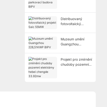
parkovací budova
BIPV
Distribuovaný
fotovoltaický
projekt Saic 55MW
Muzeum umění
Guangzhou
228,51KWP BIPV
Projekt pro zmírnění
chudoby pozemní
elektrárny hebei
chengde 33.92mw