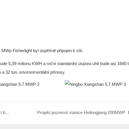
MWp Fisherlight byl úspěšně připojen k síti.
bude 5,39 milionu KWH a roční standardní úspora uhlí bude asi 1680 
n a 32 tun. environmentální přínosy.
Náměstí Tianyi Zelená nízkouhlíková parkovací budova BIPV
Projekt pozemní stanice Heilongjiang 200MWP