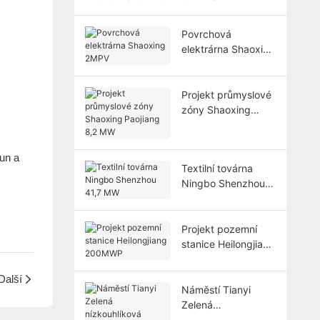
Povrchová
elektrárna Shaoxing
2MPV
Projekt průmyslové
zóny Shaoxing
Paojiang 8,2 MW
tun a
Textilní továrna
Ningbo Shenzhou
41,7 MW
Projekt pozemní
stanice Heilongjiang
200MWP
Další
Náměstí Tianyi
Zelená
nízkouhlíková