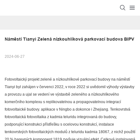
Náměstí Tianyi Zelená nízkouhlíková parkovací budova BIPV
2024-06-27
Fotovoltaický projekt zelené a nízkouhlíkové parkovací budovy na náměstí
Tianyi byl zahájen v červenci 2022, v roce 2022 si uvědomil výhody výstavby
a provozu a ujal se vedení ve výstavbě zeleného a nízkouhlíkového
komerčního komplexu s replikovatelnou a propagovatelnou integrací
fotovoltaické budovy. aplikace v Ningbo a dokonce i Zhejiang. Tenkovrstvá
fotovoltaická fotovoltaika z kadmia teluridu integrovaná do budovy,
podporující konstrukci přístřešku s ocelovou konstrukcí, instalace
tenkovrstvých fotovoltaických modulů z teluridu kadmia 18067, z nichž použití
20 % barevných komponent 1819 zvyšuje vizuální efekt. Celková instalovaná