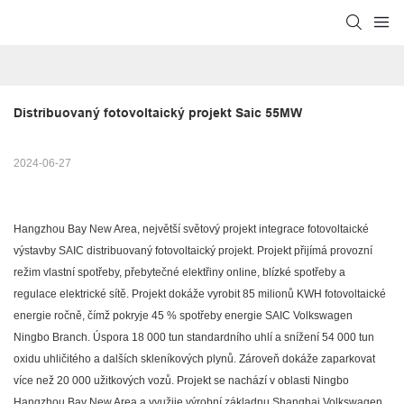
Distribuovaný fotovoltaický projekt Saic 55MW
2024-06-27
Hangzhou Bay New Area, největší světový projekt integrace fotovoltaické
výstavby SAIC distribuovaný fotovoltaický projekt. Projekt přijímá provozní
režim vlastní spotřeby, přebytečné elektřiny online, blízké spotřeby a
regulace elektrické sítě. Projekt dokáže vyrobit 85 milionů KWH fotovoltaické
energie ročně, čímž pokryje 45 % spotřeby energie SAIC Volkswagen
Ningbo Branch. Úspora 18 000 tun standardního uhlí a snížení 54 000 tun
oxidu uhličitého a dalších skleníkových plynů. Zároveň dokáže zaparkovat
více než 20 000 užitkových vozů. Projekt se nachází v oblasti Ningbo
Hangzhou Bay New Area a využije výrobní základnu Shanghai Volkswagen